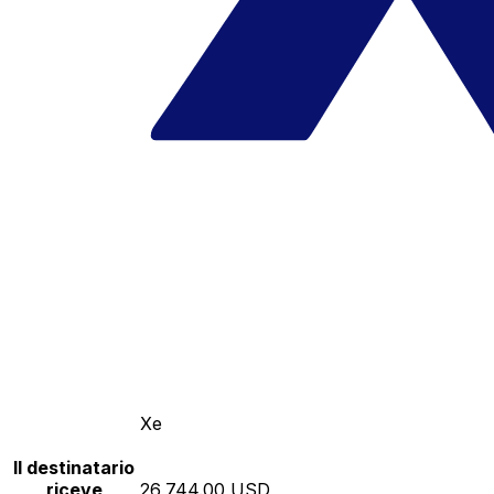
Xe
Il destinatario
riceve
26,744.00 USD