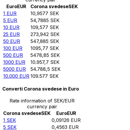
Euro
EUR
Corona svedese
SEK
1
EUR
10,9577
SEK
5
EUR
54,7885
SEK
10
EUR
109,577
SEK
25
EUR
273,942
SEK
50
EUR
547,885
SEK
100
EUR
1095,77
SEK
500
EUR
5478,85
SEK
1000
EUR
10.957,7
SEK
5000
EUR
54.788,5
SEK
10.000
EUR
109.577
SEK
Converti Corona svedese in Euro
Rate information of SEK/EUR
currency pair
Corona svedese
SEK
Euro
EUR
1
SEK
0,09126
EUR
5
SEK
0,4563
EUR