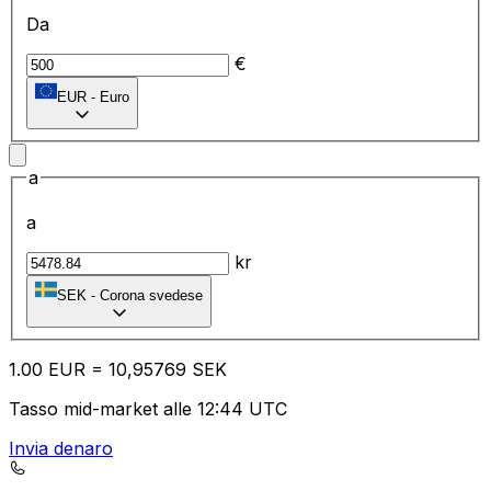
Da
€
EUR
-
Euro
a
a
kr
SEK
-
Corona svedese
1.00
EUR
=
10
,95769
SEK
Tasso mid-market alle 12:44 UTC
Invia denaro