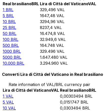
Real brasiliano
BRL
Lira di Città del Vaticano
VAL
1
BRL
329,496
VAL
5
BRL
1647,48
VAL
10
BRL
3294,96
VAL
25
BRL
8237,4
VAL
50
BRL
16.474,8
VAL
100
BRL
32.949,6
VAL
500
BRL
164.748
VAL
1000
BRL
329.496
VAL
5000
BRL
1.647.480
VAL
10.000
BRL
3.294.960
VAL
Converti Lira di Città del Vaticano in Real brasiliano
Rate information of VAL/BRL currency pair
Lira di Città del Vaticano
VAL
Real brasiliano
BRL
1
VAL
0,00303494
BRL
5
VAL
0,0151747
BRL
10
VAL
0,0303494
BRL