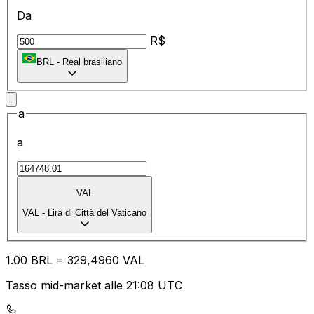
Da
R$
BRL
-
Real brasiliano
a
a
VAL
VAL
-
Lira di Città del Vaticano
1.00
BRL
=
32
9,4960
VAL
Tasso mid-market alle 21:08 UTC