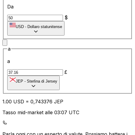
Da
$
USD
-
Dollaro statunitense
a
a
£
JEP
-
Sterlina di Jersey
1.00
USD
=
0,
743376
JEP
Tasso mid-market alle 03:07 UTC
Parla oggi con un esperto di valute.
Possiamo battere i