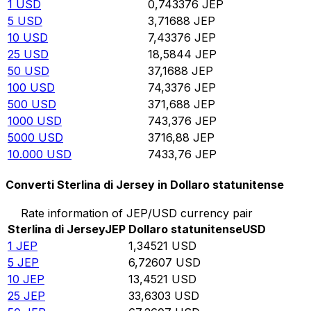
1
USD
0,743376
JEP
5
USD
3,71688
JEP
10
USD
7,43376
JEP
25
USD
18,5844
JEP
50
USD
37,1688
JEP
100
USD
74,3376
JEP
500
USD
371,688
JEP
1000
USD
743,376
JEP
5000
USD
3716,88
JEP
10.000
USD
7433,76
JEP
Converti Sterlina di Jersey in Dollaro statunitense
Rate information of JEP/USD currency pair
Sterlina di Jersey
JEP
Dollaro statunitense
USD
1
JEP
1,34521
USD
5
JEP
6,72607
USD
10
JEP
13,4521
USD
25
JEP
33,6303
USD