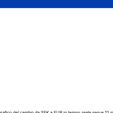
grafico del cambio da SEK a EUR in tempo reale segue 12 mes