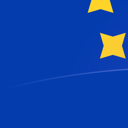
Tassi di cambio da SEK a EUR oggi
Converti Corona svedese in Euro
Rate information of SEK/EUR
currency pair
Corona svedese
SEK
Euro
EUR
1
SEK
0,0915518
EUR
5
SEK
0,457759
EUR
10
SEK
0,915518
EUR
25
SEK
2,2888
EUR
50
SEK
4,57759
EUR
100
SEK
9,15518
EUR
500
SEK
45,7759
EUR
1000
SEK
91,5518
EUR
5000
SEK
457,759
EUR
10.000
SEK
915,518
EUR