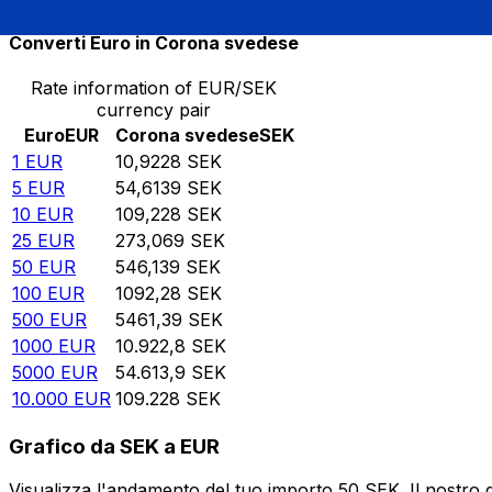
Converti Euro in Corona svedese
Rate information of EUR/SEK
currency pair
Euro
EUR
Corona svedese
SEK
1
EUR
10,9228
SEK
5
EUR
54,6139
SEK
10
EUR
109,228
SEK
25
EUR
273,069
SEK
50
EUR
546,139
SEK
100
EUR
1092,28
SEK
500
EUR
5461,39
SEK
1000
EUR
10.922,8
SEK
5000
EUR
54.613,9
SEK
10.000
EUR
109.228
SEK
Grafico da SEK a EUR
Visualizza l'andamento del tuo importo 50 SEK. Il nostro 