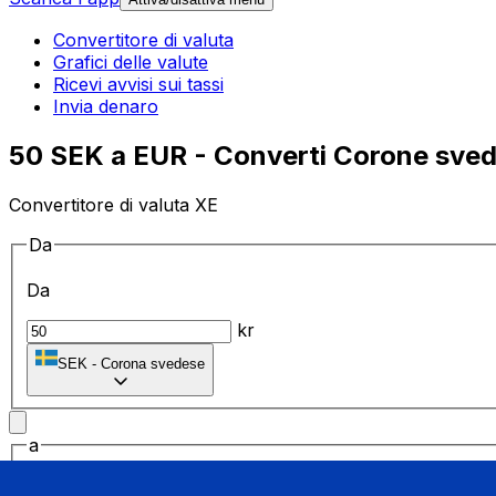
Convertitore di valuta
Grafici delle valute
Ricevi avvisi sui tassi
Invia denaro
50 SEK a EUR - Converti Corone svede
Convertitore di valuta XE
Da
Da
kr
SEK
-
Corona svedese
a
a