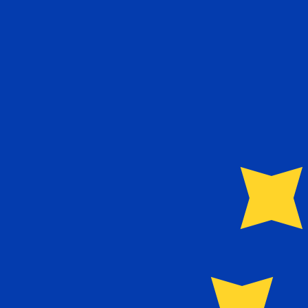
€
EUR
-
Euro
1.00
SEK
=
0,
091551
EUR
Tasso mid-market alle 12:29 UTC
Invia denaro
Parla oggi con un esperto di valute.
Possiamo battere i tas
Prenota una chiamata
Per il nostro convertitore utilizziamo il tasso medio d
denaro.
Verifica i tassi di cambio per i trasferimenti.
Sapevi che puoi inviare denaro all'estero con Xe?
Registrati oggi