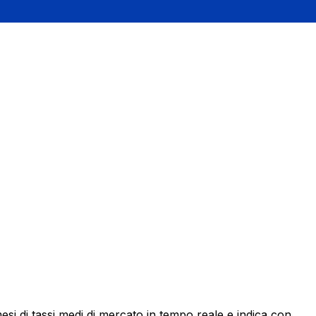
i di tassi medi di mercato in tempo reale e indica con