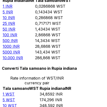
Rupia indiana
INR
Tala samoano
WST
1
INR
0,0286868
WST
5
INR
0,143434
WST
10
INR
0,286868
WST
25
INR
0,717171
WST
50
INR
1,43434
WST
100
INR
2,86868
WST
500
INR
14,3434
WST
1000
INR
28,6868
WST
5000
INR
143,434
WST
10.000
INR
286,868
WST
Converti Tala samoano in Rupia indiana
Rate information of WST/INR
currency pair
Tala samoano
WST
Rupia indiana
INR
1
WST
34,8592
INR
5
WST
174,296
INR
10
WST
348,592
INR