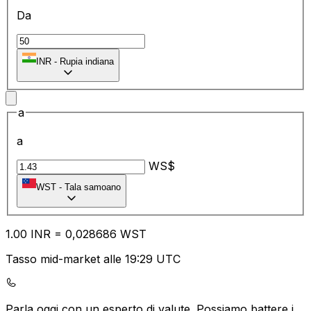
Da
₹
INR
-
Rupia indiana
a
a
WS$
WST
-
Tala samoano
1.00
INR
=
0,
028686
WST
Tasso mid-market alle 19:29 UTC
Parla oggi con un esperto di valute.
Possiamo battere i