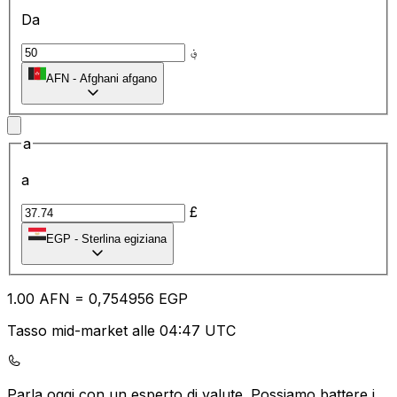
Da
؋
AFN
-
Afghani afgano
a
a
£
EGP
-
Sterlina egiziana
1.00
AFN
=
0,
754956
EGP
Tasso mid-market alle 04:47 UTC
Parla oggi con un esperto di valute.
Possiamo battere i