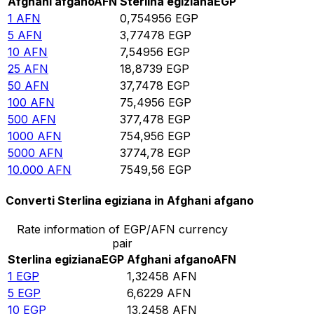
Afghani afgano
AFN
Sterlina egiziana
EGP
1
AFN
0,754956
EGP
5
AFN
3,77478
EGP
10
AFN
7,54956
EGP
25
AFN
18,8739
EGP
50
AFN
37,7478
EGP
100
AFN
75,4956
EGP
500
AFN
377,478
EGP
1000
AFN
754,956
EGP
5000
AFN
3774,78
EGP
10.000
AFN
7549,56
EGP
Converti Sterlina egiziana in Afghani afgano
Rate information of EGP/AFN currency
pair
Sterlina egiziana
EGP
Afghani afgano
AFN
1
EGP
1,32458
AFN
5
EGP
6,6229
AFN
10
EGP
13,2458
AFN