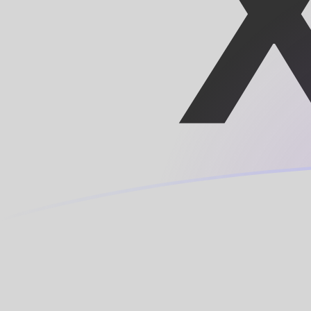
Tassi di cambio da ROL a XOF oggi
Converti Leu rumeno in Franco CFA
Rate information of ROL/XOF
currency pair
Leu rumeno
ROL
Franco CFA
XOF
1
ROL
0,0124806
XOF
5
ROL
0,062403
XOF
10
ROL
0,124806
XOF
25
ROL
0,312015
XOF
50
ROL
0,62403
XOF
100
ROL
1,24806
XOF
500
ROL
6,2403
XOF
1000
ROL
12,4806
XOF
5000
ROL
62,403
XOF