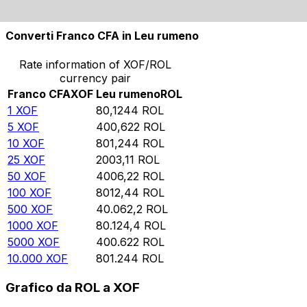
10.000
ROL
124,806
XOF
Converti Franco CFA in Leu rumeno
Rate information of XOF/ROL
currency pair
Franco CFA
XOF
Leu rumeno
ROL
1
XOF
80,1244
ROL
5
XOF
400,622
ROL
10
XOF
801,244
ROL
25
XOF
2003,11
ROL
50
XOF
4006,22
ROL
100
XOF
8012,44
ROL
500
XOF
40.062,2
ROL
1000
XOF
80.124,4
ROL
5000
XOF
400.622
ROL
10.000
XOF
801.244
ROL
Grafico da ROL a XOF