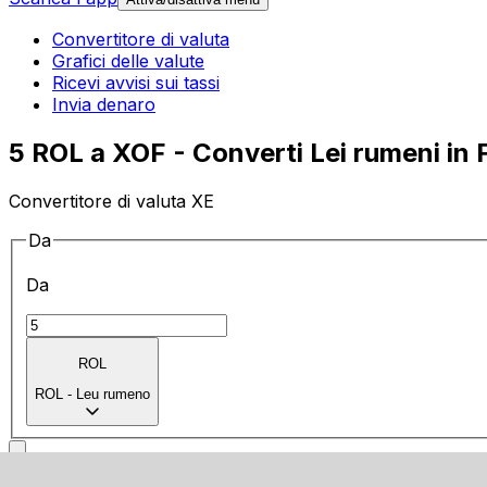
Convertitore di valuta
Grafici delle valute
Ricevi avvisi sui tassi
Invia denaro
5 ROL a XOF - Converti Lei rumeni in
Convertitore di valuta XE
Da
Da
ROL
ROL
-
Leu rumeno
a