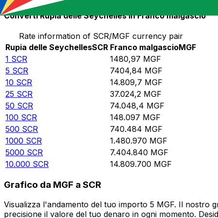
Converti Rupia delle Seychelles in Franco malgascio
Rate information of SCR/MGF currency pair
Rupia delle Seychelles
SCR
Franco malgascio
MGF
1
SCR
1480,97
MGF
5
SCR
7404,84
MGF
10
SCR
14.809,7
MGF
25
SCR
37.024,2
MGF
50
SCR
74.048,4
MGF
100
SCR
148.097
MGF
500
SCR
740.484
MGF
1000
SCR
1.480.970
MGF
5000
SCR
7.404.840
MGF
10.000
SCR
14.809.700
MGF
Grafico da MGF a SCR
Visualizza l'andamento del tuo importo 5 MGF. Il nostro g
precisione il valore del tuo denaro in ogni momento. Desi