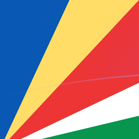
Tassi di cambio da MGF a SCR oggi
Converti Franco malgascio in Rupia delle Seychelles
Rate information of MGF/SCR currency pair
Franco malgascio
MGF
Rupia delle Seychelles
SCR
1
MGF
0,000675234
SCR
5
MGF
0,00337617
SCR
10
MGF
0,00675234
SCR
25
MGF
0,0168809
SCR
50
MGF
0,0337617
SCR
100
MGF
0,0675234
SCR
500
MGF
0,337617
SCR
1000
MGF
0,675234
SCR
5000
MGF
3,37617
SCR
10.000
MGF
6,75234
SCR