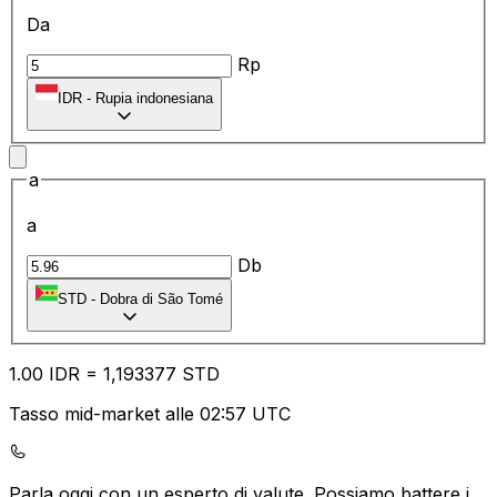
Da
Rp
IDR
-
Rupia indonesiana
a
a
Db
STD
-
Dobra di São Tomé
1.00
IDR
=
1,
193377
STD
Tasso mid-market alle 02:57 UTC
Parla oggi con un esperto di valute.
Possiamo battere i