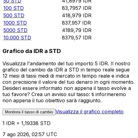
50
STD
41,8979
IDR
100
STD
83,7957
IDR
500
STD
418,979
IDR
1000
STD
837,957
IDR
5000
STD
4189,79
IDR
10.000
STD
8379,57
IDR
Grafico da IDR a STD
Visualizza l'andamento del tuo importo 5 IDR. Il nostro
grafico del cambio da IDR a STD in tempo reale segue
12 mesi di tassi medi di mercato in tempo reale e indica
con precisione il valore del tuo denaro in ogni momento.
Desideri essere informato non appena il tasso evolve a
tuo favore? Crea un avviso sul tasso: ti informeremo
non appena il tuo obiettivo sarà raggiunto.
Visualizza il grafico completo
Monitora il tasso di cambio
1 IDR = 1,19338 STD
7 ago 2026, 02:57 UTC