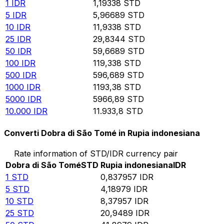
1
IDR
1,19338
STD
5
IDR
5,96689
STD
10
IDR
11,9338
STD
25
IDR
29,8344
STD
50
IDR
59,6689
STD
100
IDR
119,338
STD
500
IDR
596,689
STD
1000
IDR
1193,38
STD
5000
IDR
5966,89
STD
10.000
IDR
11.933,8
STD
Converti Dobra di São Tomé in Rupia indonesiana
Rate information of STD/IDR currency pair
Dobra di São Tomé
STD
Rupia indonesiana
IDR
1
STD
0,837957
IDR
5
STD
4,18979
IDR
10
STD
8,37957
IDR
25
STD
20,9489
IDR