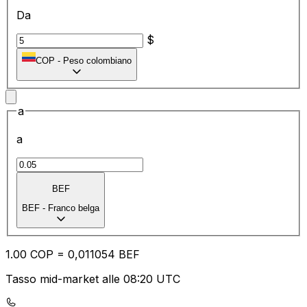
Da
$
COP
-
Peso colombiano
a
a
BEF
BEF
-
Franco belga
1.00
COP
=
0,
011054
BEF
Tasso mid-market alle 08:20 UTC