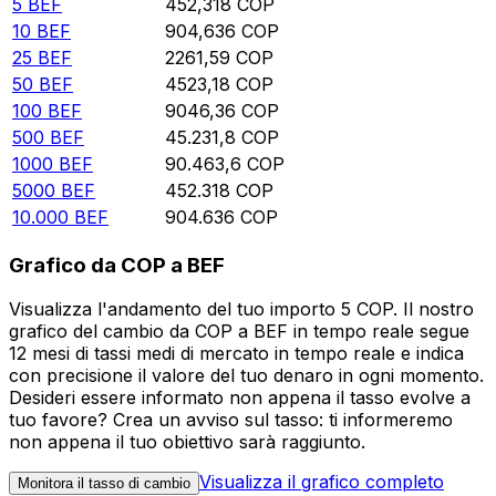
5
BEF
452,318
COP
10
BEF
904,636
COP
25
BEF
2261,59
COP
50
BEF
4523,18
COP
100
BEF
9046,36
COP
500
BEF
45.231,8
COP
1000
BEF
90.463,6
COP
5000
BEF
452.318
COP
10.000
BEF
904.636
COP
Grafico da COP a BEF
Visualizza l'andamento del tuo importo 5 COP. Il nostro
grafico del cambio da COP a BEF in tempo reale segue
12 mesi di tassi medi di mercato in tempo reale e indica
con precisione il valore del tuo denaro in ogni momento.
Desideri essere informato non appena il tasso evolve a
tuo favore? Crea un avviso sul tasso: ti informeremo
non appena il tuo obiettivo sarà raggiunto.
Visualizza il grafico completo
Monitora il tasso di cambio