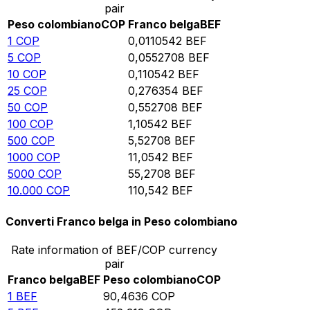
pair
Peso colombiano
COP
Franco belga
BEF
1
COP
0,0110542
BEF
5
COP
0,0552708
BEF
10
COP
0,110542
BEF
25
COP
0,276354
BEF
50
COP
0,552708
BEF
100
COP
1,10542
BEF
500
COP
5,52708
BEF
1000
COP
11,0542
BEF
5000
COP
55,2708
BEF
10.000
COP
110,542
BEF
Converti Franco belga in Peso colombiano
Rate information of BEF/COP currency
pair
Franco belga
BEF
Peso colombiano
COP
1
BEF
90,4636
COP