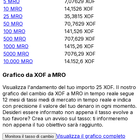
5
MRO
7,07629
XOF
10
MRO
14,1526
XOF
25
MRO
35,3815
XOF
50
MRO
70,7629
XOF
100
MRO
141,526
XOF
500
MRO
707,629
XOF
1000
MRO
1415,26
XOF
5000
MRO
7076,29
XOF
10.000
MRO
14.152,6
XOF
Grafico da XOF a MRO
Visualizza l'andamento del tuo importo 25 XOF. Il nostro
grafico del cambio da XOF a MRO in tempo reale segue
12 mesi di tassi medi di mercato in tempo reale e indica
con precisione il valore del tuo denaro in ogni momento.
Desideri essere informato non appena il tasso evolve a
tuo favore? Crea un avviso sul tasso: ti informeremo
non appena il tuo obiettivo sarà raggiunto.
Visualizza il grafico completo
Monitora il tasso di cambio