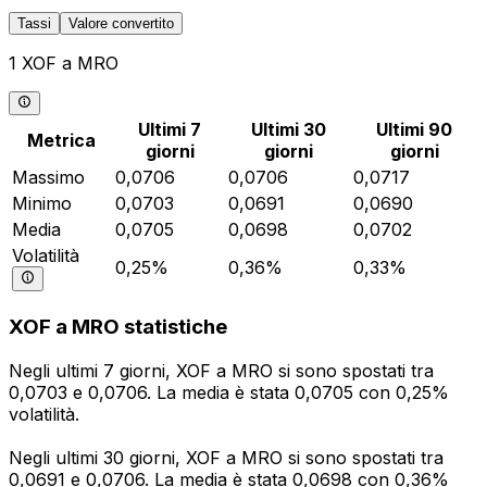
Tassi
Valore convertito
1 XOF a MRO
Ultimi 7
Ultimi 30
Ultimi 90
Metrica
giorni
giorni
giorni
Massimo
0,0706
0,0706
0,0717
Minimo
0,0703
0,0691
0,0690
Media
0,0705
0,0698
0,0702
Volatilità
0,25%
0,36%
0,33%
XOF a MRO statistiche
Negli ultimi 7 giorni, XOF a MRO si sono spostati tra
0,0703 e 0,0706. La media è stata 0,0705 con 0,25%
volatilità.
Negli ultimi 30 giorni, XOF a MRO si sono spostati tra
0,0691 e 0,0706. La media è stata 0,0698 con 0,36%