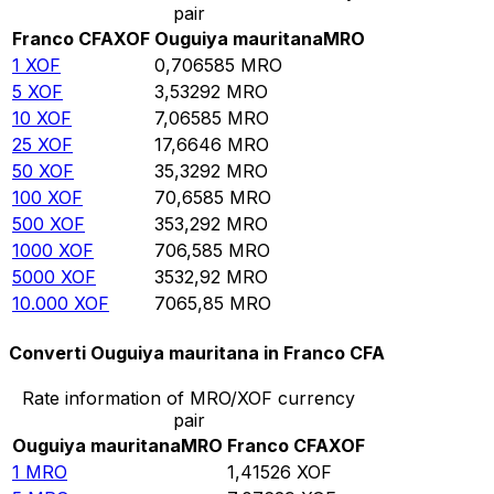
pair
Franco CFA
XOF
Ouguiya mauritana
MRO
1
XOF
0,706585
MRO
5
XOF
3,53292
MRO
10
XOF
7,06585
MRO
25
XOF
17,6646
MRO
50
XOF
35,3292
MRO
100
XOF
70,6585
MRO
500
XOF
353,292
MRO
1000
XOF
706,585
MRO
5000
XOF
3532,92
MRO
10.000
XOF
7065,85
MRO
Converti Ouguiya mauritana in Franco CFA
Rate information of MRO/XOF currency
pair
Ouguiya mauritana
MRO
Franco CFA
XOF
1
MRO
1,41526
XOF