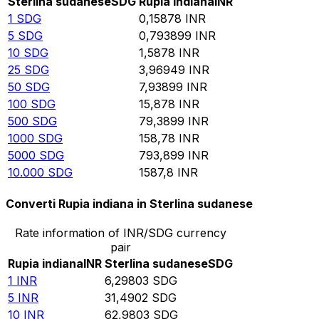
Sterlina sudanese
SDG
Rupia indiana
INR
1
SDG
0,15878
INR
5
SDG
0,793899
INR
10
SDG
1,5878
INR
25
SDG
3,96949
INR
50
SDG
7,93899
INR
100
SDG
15,878
INR
500
SDG
79,3899
INR
1000
SDG
158,78
INR
5000
SDG
793,899
INR
10.000
SDG
1587,8
INR
Converti Rupia indiana in Sterlina sudanese
Rate information of INR/SDG currency
pair
Rupia indiana
INR
Sterlina sudanese
SDG
1
INR
6,29803
SDG
5
INR
31,4902
SDG
10
INR
62,9803
SDG