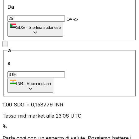
Da
ج.س.
SDG
-
Sterlina sudanese
a
a
₹
INR
-
Rupia indiana
1.00
SDG
=
0,
158779
INR
Tasso mid-market alle 23:06 UTC
Parla oggi con un esperto di valute.
Possiamo battere i