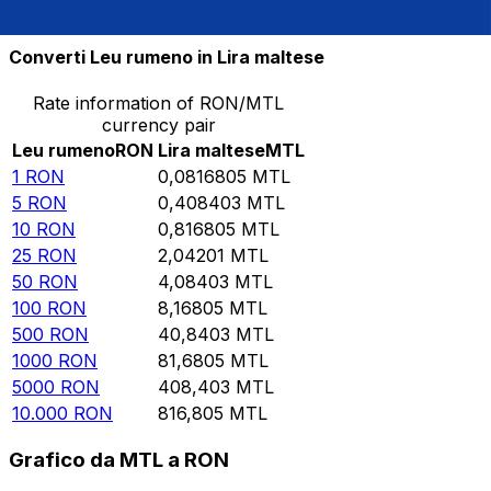
10.000
MTL
122.428
RON
Converti Leu rumeno in Lira maltese
Rate information of RON/MTL
currency pair
Leu rumeno
RON
Lira maltese
MTL
1
RON
0,0816805
MTL
5
RON
0,408403
MTL
10
RON
0,816805
MTL
25
RON
2,04201
MTL
50
RON
4,08403
MTL
100
RON
8,16805
MTL
500
RON
40,8403
MTL
1000
RON
81,6805
MTL
5000
RON
408,403
MTL
10.000
RON
816,805
MTL
Grafico da MTL a RON