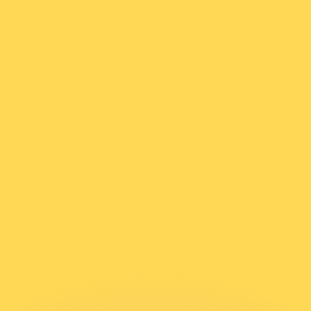
si dei concorrenti.
i mercato. Tale conversione ha uno scopo puramente informat