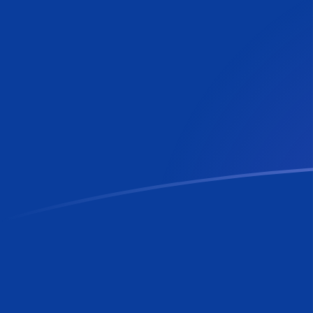
Tassi di cambio da MTL a RON oggi
Converti Lira maltese in Leu rumeno
Rate information of MTL/RON
currency pair
Lira maltese
MTL
Leu rumeno
RON
1
MTL
12,2428
RON
5
MTL
61,2141
RON
10
MTL
122,428
RON
25
MTL
306,071
RON
50
MTL
612,141
RON
100
MTL
1224,28
RON
500
MTL
6121,41
RON
1000
MTL
12.242,8
RON
5000
MTL
61.214,1
RON