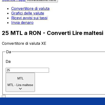
Convertitore di valuta
Grafici delle valute
Ricevi avvisi sui tassi
Invia denaro
25 MTL a RON - Converti Lire maltesi 
Convertitore di valuta XE
Da
Da
MTL
MTL
-
Lira maltese
a