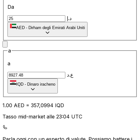
Da
د.إ
AED
-
Dirham degli Emirati Arabi Uniti
a
a
ع.د
IQD
-
Dinaro iracheno
1.00
AED
=
35
7,0994
IQD
Tasso mid-market alle 23:04 UTC
Parla oggi con un esperto di valute.
Possiamo battere i