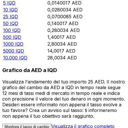
5
IQD
0,0140017
AED
10
IQD
0,0280034
AED
25
IQD
0,0700085
AED
50
IQD
0,140017
AED
100
IQD
0,280034
AED
500
IQD
1,40017
AED
1000
IQD
2,80034
AED
5000
IQD
14,0017
AED
10.000
IQD
28,0034
AED
Grafico da AED a IQD
Visualizza l'andamento del tuo importo 25 AED. Il nostro
grafico del cambio da AED a IQD in tempo reale segue
12 mesi di tassi medi di mercato in tempo reale e indica
con precisione il valore del tuo denaro in ogni momento.
Desideri essere informato non appena il tasso evolve a
tuo favore? Crea un avviso sul tasso: ti informeremo
non appena il tuo obiettivo sarà raggiunto.
Visualizza il grafico completo
Monitora il tasso di cambio