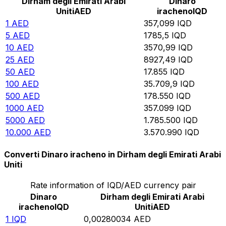
Dirham degli Emirati Arabi
Dinaro
Uniti
AED
iracheno
IQD
1
AED
357,099
IQD
5
AED
1785,5
IQD
10
AED
3570,99
IQD
25
AED
8927,49
IQD
50
AED
17.855
IQD
100
AED
35.709,9
IQD
500
AED
178.550
IQD
1000
AED
357.099
IQD
5000
AED
1.785.500
IQD
10.000
AED
3.570.990
IQD
Converti Dinaro iracheno in Dirham degli Emirati Arabi
Uniti
Rate information of IQD/AED currency pair
Dinaro
Dirham degli Emirati Arabi
iracheno
IQD
Uniti
AED
1
IQD
0,00280034
AED