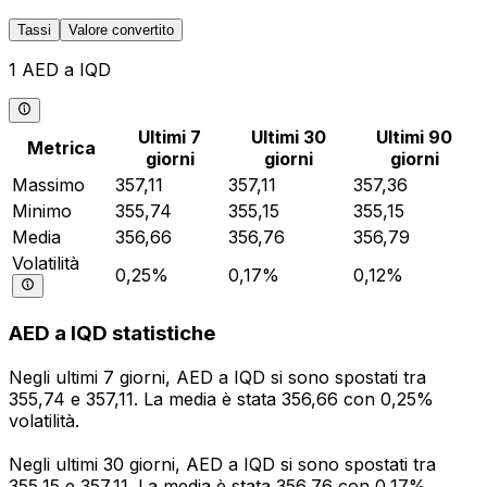
Tassi
Valore convertito
1 AED a IQD
Ultimi 7
Ultimi 30
Ultimi 90
Metrica
giorni
giorni
giorni
Massimo
357,11
357,11
357,36
Minimo
355,74
355,15
355,15
Media
356,66
356,76
356,79
Volatilità
0,25%
0,17%
0,12%
AED a IQD statistiche
Negli ultimi 7 giorni, AED a IQD si sono spostati tra
355,74 e 357,11. La media è stata 356,66 con 0,25%
volatilità.
Negli ultimi 30 giorni, AED a IQD si sono spostati tra
355,15 e 357,11. La media è stata 356,76 con 0,17%