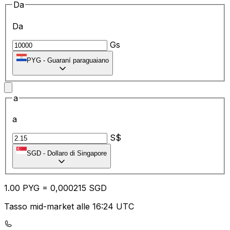
Da
Da
Gs
PYG
-
Guaraní paraguaiano
a
a
S$
SGD
-
Dollaro di Singapore
1.00
PYG
=
0,
000215
SGD
Tasso mid-market alle 16:24 UTC