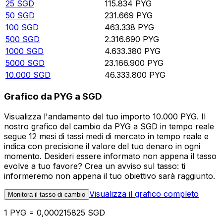
25
SGD
115.834
PYG
50
SGD
231.669
PYG
100
SGD
463.338
PYG
500
SGD
2.316.690
PYG
1000
SGD
4.633.380
PYG
5000
SGD
23.166.900
PYG
10.000
SGD
46.333.800
PYG
Grafico da PYG a SGD
Visualizza l'andamento del tuo importo 10.000 PYG. Il
nostro grafico del cambio da PYG a SGD in tempo reale
segue 12 mesi di tassi medi di mercato in tempo reale e
indica con precisione il valore del tuo denaro in ogni
momento. Desideri essere informato non appena il tasso
evolve a tuo favore? Crea un avviso sul tasso: ti
informeremo non appena il tuo obiettivo sarà raggiunto.
Visualizza il grafico completo
Monitora il tasso di cambio
1 PYG = 0,000215825 SGD