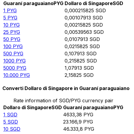
Guaraní paraguaiano
PYG
Dollaro di Singapore
SGD
1
PYG
0,000215825
SGD
5
PYG
0,00107913
SGD
10
PYG
0,00215825
SGD
25
PYG
0,00539563
SGD
50
PYG
0,0107913
SGD
100
PYG
0,0215825
SGD
500
PYG
0,107913
SGD
1000
PYG
0,215825
SGD
5000
PYG
1,07913
SGD
10.000
PYG
2,15825
SGD
Converti Dollaro di Singapore in Guaraní paraguaiano
Rate information of SGD/PYG currency pair
Dollaro di Singapore
SGD
Guaraní paraguaiano
PYG
1
SGD
4633,38
PYG
5
SGD
23.166,9
PYG
10
SGD
46.333,8
PYG