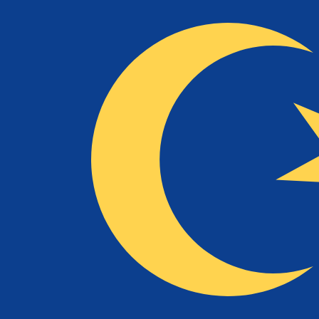
NLG
NLG
-
Fiorino olandese
1.00
MYR
=
0,
466057
NLG
Tasso mid-market alle 17:02 UTC
Parla oggi con un esperto di valute.
Possiamo battere i tas
Prenota una chiamata
Per il nostro convertitore utilizziamo il tasso medio d
denaro.
Verifica i tassi di cambio per i trasferimenti.
Sapevi che puoi inviare denaro all'estero con Xe?
Registrati oggi