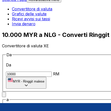
Convertitore di valuta
Grafici delle valute
Ricevi avvisi sui tassi
Invia denaro
10.000 MYR a NLG - Converti Ringgit m
Convertitore di valuta XE
Da
Da
RM
MYR
-
Ringgit malese
a
a