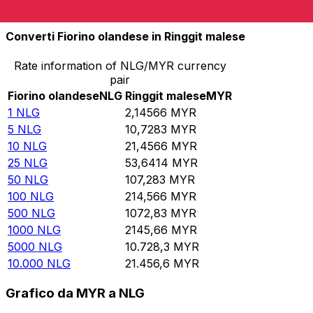
10.000
MYR
4660,58
NLG
Converti Fiorino olandese in Ringgit malese
Rate information of NLG/MYR currency
pair
Fiorino olandese
NLG
Ringgit malese
MYR
1
NLG
2,14566
MYR
5
NLG
10,7283
MYR
10
NLG
21,4566
MYR
25
NLG
53,6414
MYR
50
NLG
107,283
MYR
100
NLG
214,566
MYR
500
NLG
1072,83
MYR
1000
NLG
2145,66
MYR
5000
NLG
10.728,3
MYR
10.000
NLG
21.456,6
MYR
Grafico da MYR a NLG