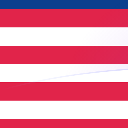
Tassi di cambio da MYR a NLG oggi
Converti Ringgit malese in Fiorino olandese
Rate information of MYR/NLG currency
pair
Ringgit malese
MYR
Fiorino olandese
NLG
1
MYR
0,466058
NLG
5
MYR
2,33029
NLG
10
MYR
4,66058
NLG
25
MYR
11,6514
NLG
50
MYR
23,3029
NLG
100
MYR
46,6058
NLG
500
MYR
233,029
NLG
1000
MYR
466,058
NLG
5000
MYR
2330,29
NLG