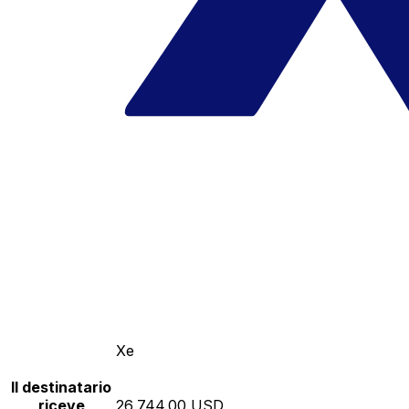
Xe
Il destinatario
riceve
26,744.00 USD