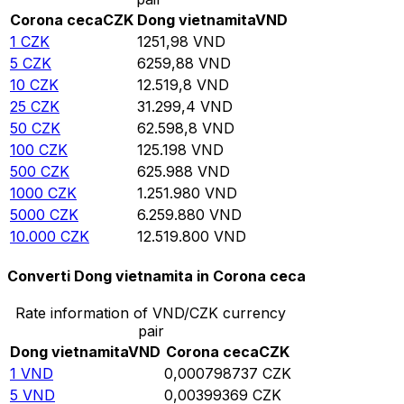
Corona ceca
CZK
Dong vietnamita
VND
1
CZK
1251,98
VND
5
CZK
6259,88
VND
10
CZK
12.519,8
VND
25
CZK
31.299,4
VND
50
CZK
62.598,8
VND
100
CZK
125.198
VND
500
CZK
625.988
VND
1000
CZK
1.251.980
VND
5000
CZK
6.259.880
VND
10.000
CZK
12.519.800
VND
Converti Dong vietnamita in Corona ceca
Rate information of VND/CZK currency
pair
Dong vietnamita
VND
Corona ceca
CZK
1
VND
0,000798737
CZK
5
VND
0,00399369
CZK