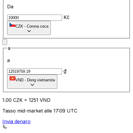
Da
Kč
CZK
-
Corona ceca
a
a
₫
VND
-
Dong vietnamita
1.00
CZK
=
12
51
VND
Tasso mid-market alle 17:09 UTC
Invia denaro