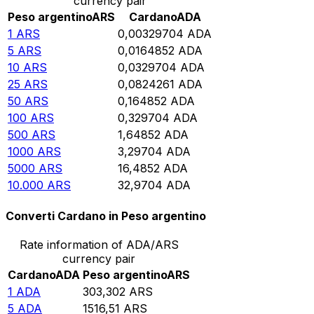
currency pair
Peso argentino
ARS
Cardano
ADA
1
ARS
0,00329704
ADA
5
ARS
0,0164852
ADA
10
ARS
0,0329704
ADA
25
ARS
0,0824261
ADA
50
ARS
0,164852
ADA
100
ARS
0,329704
ADA
500
ARS
1,64852
ADA
1000
ARS
3,29704
ADA
5000
ARS
16,4852
ADA
10.000
ARS
32,9704
ADA
Converti Cardano in Peso argentino
Rate information of ADA/ARS
currency pair
Cardano
ADA
Peso argentino
ARS
1
ADA
303,302
ARS
5
ADA
1516,51
ARS