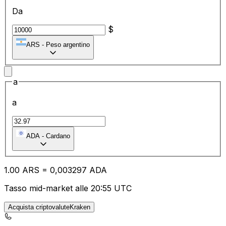
Da
$
ARS
-
Peso argentino
a
a
ADA
-
Cardano
1.00
ARS
=
0,
003297
ADA
Tasso mid-market alle 20:55 UTC
Acquista criptovaluteKraken