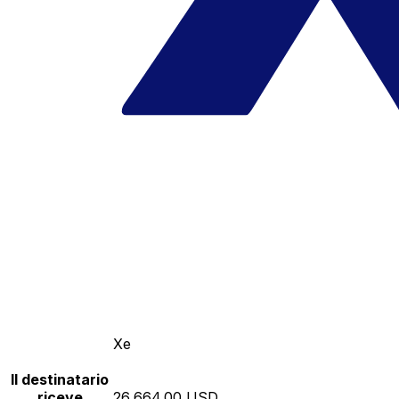
Xe
Il destinatario
riceve
26,664.00 USD