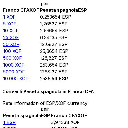
pair
Franco CFA
XOF
Peseta spagnola
ESP
1
XOF
0,253654
ESP
5
XOF
1,26827
ESP
10
XOF
2,53654
ESP
25
XOF
6,34135
ESP
50
XOF
12,6827
ESP
100
XOF
25,3654
ESP
500
XOF
126,827
ESP
1000
XOF
253,654
ESP
5000
XOF
1268,27
ESP
10.000
XOF
2536,54
ESP
Converti Peseta spagnola in Franco CFA
Rate information of ESP/XOF currency
pair
Peseta spagnola
ESP
Franco CFA
XOF
1
ESP
3,94238
XOF