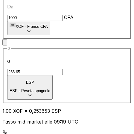
Da
CFA
XOF
-
Franco CFA
a
a
ESP
ESP
-
Peseta spagnola
1.00
XOF
=
0,
253653
ESP
Tasso mid-market alle 09:19 UTC