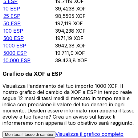
5
ESP
19,7119
XOF
10
ESP
39,4238
XOF
25
ESP
98,5595
XOF
50
ESP
197,119
XOF
100
ESP
394,238
XOF
500
ESP
1971,19
XOF
1000
ESP
3942,38
XOF
5000
ESP
19.711,9
XOF
10.000
ESP
39.423,8
XOF
Grafico da XOF a ESP
Visualizza l'andamento del tuo importo 1000 XOF. Il
nostro grafico del cambio da XOF a ESP in tempo reale
segue 12 mesi di tassi medi di mercato in tempo reale e
indica con precisione il valore del tuo denaro in ogni
momento. Desideri essere informato non appena il tasso
evolve a tuo favore? Crea un avviso sul tasso: ti
informeremo non appena il tuo obiettivo sarà raggiunto.
Visualizza il grafico completo
Monitora il tasso di cambio