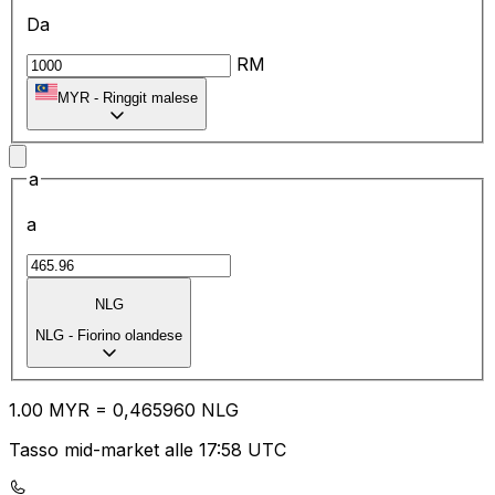
Da
RM
MYR
-
Ringgit malese
a
a
NLG
NLG
-
Fiorino olandese
1.00
MYR
=
0,
465960
NLG
Tasso mid-market alle 17:58 UTC