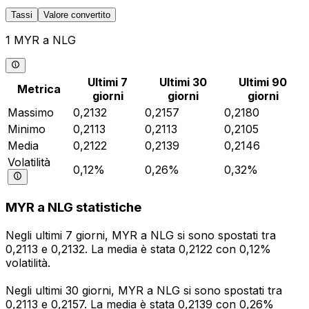
Tassi
Valore convertito
1 MYR a NLG
Ultimi 7
Ultimi 30
Ultimi 90
Metrica
giorni
giorni
giorni
Massimo
0,2132
0,2157
0,2180
Minimo
0,2113
0,2113
0,2105
Media
0,2122
0,2139
0,2146
Volatilità
0,12%
0,26%
0,32%
MYR a NLG statistiche
Negli ultimi 7 giorni, MYR a NLG si sono spostati tra
0,2113 e 0,2132. La media è stata 0,2122 con 0,12%
volatilità.
Negli ultimi 30 giorni, MYR a NLG si sono spostati tra
0,2113 e 0,2157. La media è stata 0,2139 con 0,26%