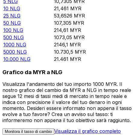
5
NLG
10,7305
MYR
10
NLG
21,461
MYR
25
NLG
53,6526
MYR
50
NLG
107,305
MYR
100
NLG
214,61
MYR
500
NLG
1073,05
MYR
1000
NLG
2146,1
MYR
5000
NLG
10.730,5
MYR
10.000
NLG
21.461
MYR
Grafico da MYR a NLG
Visualizza l'andamento del tuo importo 1000 MYR. Il
nostro grafico del cambio da MYR a NLG in tempo reale
segue 12 mesi di tassi medi di mercato in tempo reale e
indica con precisione il valore del tuo denaro in ogni
momento. Desideri essere informato non appena il tasso
evolve a tuo favore? Crea un avviso sul tasso: ti
informeremo non appena il tuo obiettivo sarà raggiunto.
Visualizza il grafico completo
Monitora il tasso di cambio