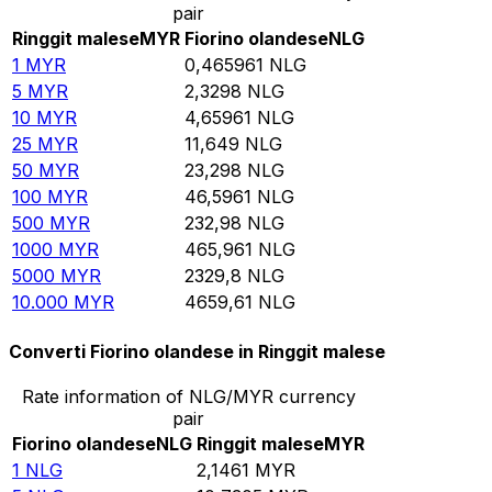
pair
Ringgit malese
MYR
Fiorino olandese
NLG
1
MYR
0,465961
NLG
5
MYR
2,3298
NLG
10
MYR
4,65961
NLG
25
MYR
11,649
NLG
50
MYR
23,298
NLG
100
MYR
46,5961
NLG
500
MYR
232,98
NLG
1000
MYR
465,961
NLG
5000
MYR
2329,8
NLG
10.000
MYR
4659,61
NLG
Converti Fiorino olandese in Ringgit malese
Rate information of NLG/MYR currency
pair
Fiorino olandese
NLG
Ringgit malese
MYR
1
NLG
2,1461
MYR