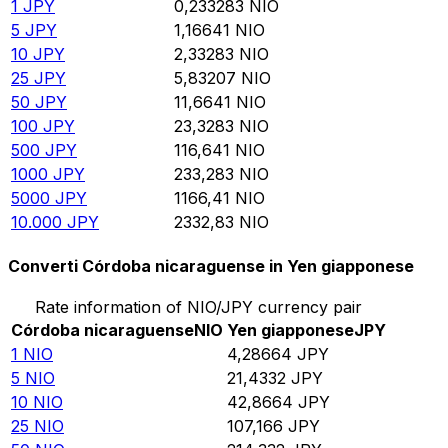
1
JPY
0,233283
NIO
5
JPY
1,16641
NIO
10
JPY
2,33283
NIO
25
JPY
5,83207
NIO
50
JPY
11,6641
NIO
100
JPY
23,3283
NIO
500
JPY
116,641
NIO
1000
JPY
233,283
NIO
5000
JPY
1166,41
NIO
10.000
JPY
2332,83
NIO
Converti Córdoba nicaraguense in Yen giapponese
Rate information of NIO/JPY currency pair
Córdoba nicaraguense
NIO
Yen giapponese
JPY
1
NIO
4,28664
JPY
5
NIO
21,4332
JPY
10
NIO
42,8664
JPY
25
NIO
107,166
JPY