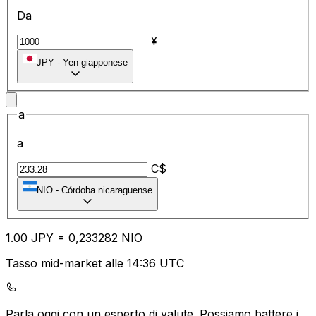
Da
¥
JPY
-
Yen giapponese
a
a
C$
NIO
-
Córdoba nicaraguense
1.00
JPY
=
0,
233282
NIO
Tasso mid-market alle 14:36 UTC
Parla oggi con un esperto di valute.
Possiamo battere i