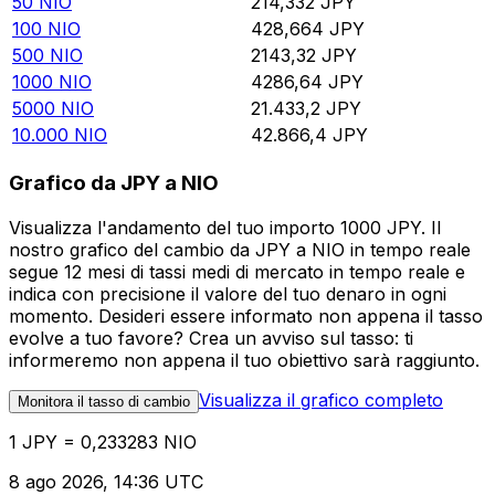
50
NIO
214,332
JPY
100
NIO
428,664
JPY
500
NIO
2143,32
JPY
1000
NIO
4286,64
JPY
5000
NIO
21.433,2
JPY
10.000
NIO
42.866,4
JPY
Grafico da JPY a NIO
Visualizza l'andamento del tuo importo 1000 JPY. Il
nostro grafico del cambio da JPY a NIO in tempo reale
segue 12 mesi di tassi medi di mercato in tempo reale e
indica con precisione il valore del tuo denaro in ogni
momento. Desideri essere informato non appena il tasso
evolve a tuo favore? Crea un avviso sul tasso: ti
informeremo non appena il tuo obiettivo sarà raggiunto.
Visualizza il grafico completo
Monitora il tasso di cambio
1 JPY = 0,233283 NIO
8 ago 2026, 14:36 UTC