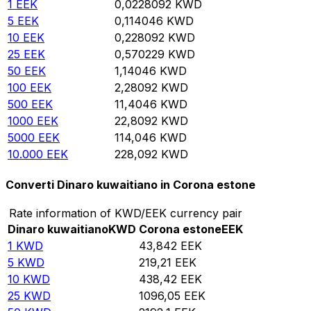
1
EEK
0,0228092
KWD
5
EEK
0,114046
KWD
10
EEK
0,228092
KWD
25
EEK
0,570229
KWD
50
EEK
1,14046
KWD
100
EEK
2,28092
KWD
500
EEK
11,4046
KWD
1000
EEK
22,8092
KWD
5000
EEK
114,046
KWD
10.000
EEK
228,092
KWD
Converti Dinaro kuwaitiano in Corona estone
Rate information of KWD/EEK currency pair
Dinaro kuwaitiano
KWD
Corona estone
EEK
1
KWD
43,842
EEK
5
KWD
219,21
EEK
10
KWD
438,42
EEK
25
KWD
1096,05
EEK