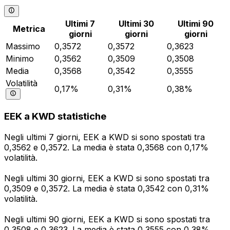
Ultimi 7
Ultimi 30
Ultimi 90
Metrica
giorni
giorni
giorni
Massimo
0,3572
0,3572
0,3623
Minimo
0,3562
0,3509
0,3508
Media
0,3568
0,3542
0,3555
Volatilità
0,17%
0,31%
0,38%
EEK a KWD statistiche
Negli ultimi 7 giorni, EEK a KWD si sono spostati tra
0,3562 e 0,3572. La media è stata 0,3568 con 0,17%
volatilità.
Negli ultimi 30 giorni, EEK a KWD si sono spostati tra
0,3509 e 0,3572. La media è stata 0,3542 con 0,31%
volatilità.
Negli ultimi 90 giorni, EEK a KWD si sono spostati tra
0,3508 e 0,3623. La media è stata 0,3555 con 0,38%