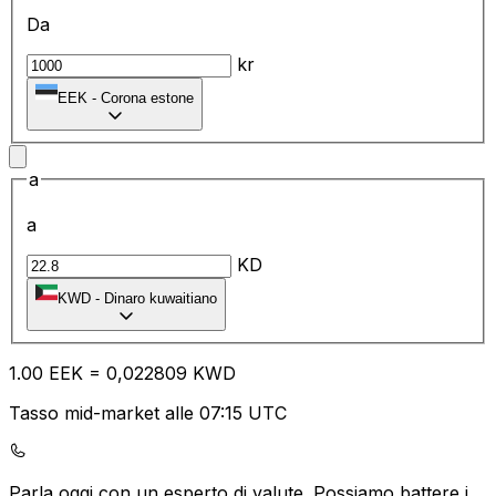
Da
kr
EEK
-
Corona estone
a
a
KD
KWD
-
Dinaro kuwaitiano
1.00
EEK
=
0,
022809
KWD
Tasso mid-market alle 07:15 UTC
Parla oggi con un esperto di valute.
Possiamo battere i