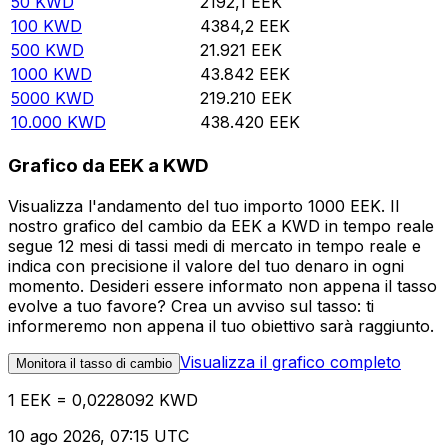
50
KWD
2192,1
EEK
100
KWD
4384,2
EEK
500
KWD
21.921
EEK
1000
KWD
43.842
EEK
5000
KWD
219.210
EEK
10.000
KWD
438.420
EEK
Grafico da EEK a KWD
Visualizza l'andamento del tuo importo 1000 EEK. Il
nostro grafico del cambio da EEK a KWD in tempo reale
segue 12 mesi di tassi medi di mercato in tempo reale e
indica con precisione il valore del tuo denaro in ogni
momento. Desideri essere informato non appena il tasso
evolve a tuo favore? Crea un avviso sul tasso: ti
informeremo non appena il tuo obiettivo sarà raggiunto.
Visualizza il grafico completo
Monitora il tasso di cambio
1 EEK = 0,0228092 KWD
10 ago 2026, 07:15 UTC