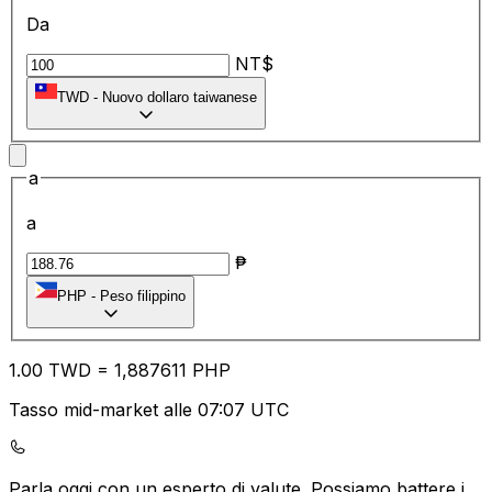
Da
NT$
TWD
-
Nuovo dollaro taiwanese
a
a
₱
PHP
-
Peso filippino
1.00
TWD
=
1,
887611
PHP
Tasso mid-market alle 07:07 UTC
Parla oggi con un esperto di valute.
Possiamo battere i