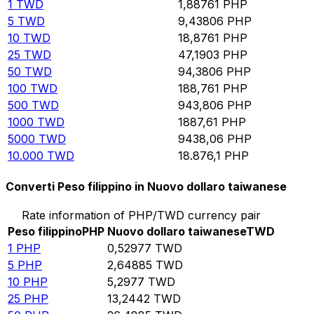
1
TWD
1,88761
PHP
5
TWD
9,43806
PHP
10
TWD
18,8761
PHP
25
TWD
47,1903
PHP
50
TWD
94,3806
PHP
100
TWD
188,761
PHP
500
TWD
943,806
PHP
1000
TWD
1887,61
PHP
5000
TWD
9438,06
PHP
10.000
TWD
18.876,1
PHP
Converti Peso filippino in Nuovo dollaro taiwanese
Rate information of PHP/TWD currency pair
Peso filippino
PHP
Nuovo dollaro taiwanese
TWD
1
PHP
0,52977
TWD
5
PHP
2,64885
TWD
10
PHP
5,2977
TWD
25
PHP
13,2442
TWD