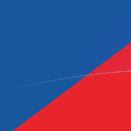
Tassi di cambio da NIO a CZK oggi
Converti Córdoba nicaraguense in Corona ceca
Rate information of NIO/CZK currency pair
Córdoba nicaraguense
NIO
Corona ceca
CZK
1
NIO
0,569472
CZK
5
NIO
2,84736
CZK
10
NIO
5,69472
CZK
25
NIO
14,2368
CZK
50
NIO
28,4736
CZK
100
NIO
56,9472
CZK
500
NIO
284,736
CZK
1000
NIO
569,472
CZK
5000
NIO
2847,36
CZK
10.000
NIO
5694,72
CZK
Converti Corona ceca in Córdoba nicaraguense