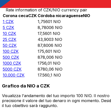
Rate information of CZK/NIO currency pair
Corona ceca
CZK
Córdoba nicaraguense
NIO
1
CZK
1,75601
NIO
5
CZK
8,78006
NIO
10
CZK
17,5601
NIO
25
CZK
43,9003
NIO
50
CZK
87,8006
NIO
100
CZK
175,601
NIO
500
CZK
878,006
NIO
1000
CZK
1756,01
NIO
5000
CZK
8780,06
NIO
10.000
CZK
17.560,1
NIO
Grafico da NIO a CZK
Visualizza l'andamento del tuo importo 100 NIO. Il nostro
precisione il valore del tuo denaro in ogni momento. Desi
il tuo obiettivo sarà raggiunto.