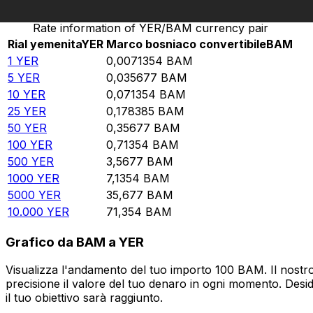
Rate information of YER/BAM currency pair
Rial yemenita
YER
Marco bosniaco convertibile
BAM
1
YER
0,0071354
BAM
5
YER
0,035677
BAM
10
YER
0,071354
BAM
25
YER
0,178385
BAM
50
YER
0,35677
BAM
100
YER
0,71354
BAM
500
YER
3,5677
BAM
1000
YER
7,1354
BAM
5000
YER
35,677
BAM
10.000
YER
71,354
BAM
Grafico da BAM a YER
Visualizza l'andamento del tuo importo 100 BAM. Il nostro
precisione il valore del tuo denaro in ogni momento. Desi
il tuo obiettivo sarà raggiunto.