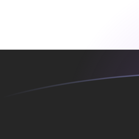
Tassi di cambio da BAM a YER oggi
Converti Marco bosniaco convertibile in Rial yemenita
Rate information of BAM/YER currency pair
Marco bosniaco convertibile
BAM
Rial yemenita
YER
1
BAM
140,146
YER
5
BAM
700,731
YER
10
BAM
1401,46
YER
25
BAM
3503,66
YER
50
BAM
7007,31
YER
100
BAM
14.014,6
YER
500
BAM
70.073,1
YER
1000
BAM
140.146
YER
5000
BAM
700.731
YER
10.000
BAM
1.401.460
YER
Converti Rial yemenita in Marco bosniaco convertibile