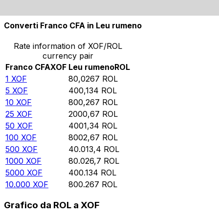
10.000
ROL
124,958
XOF
Converti Franco CFA in Leu rumeno
Rate information of XOF/ROL
currency pair
Franco CFA
XOF
Leu rumeno
ROL
1
XOF
80,0267
ROL
5
XOF
400,134
ROL
10
XOF
800,267
ROL
25
XOF
2000,67
ROL
50
XOF
4001,34
ROL
100
XOF
8002,67
ROL
500
XOF
40.013,4
ROL
1000
XOF
80.026,7
ROL
5000
XOF
400.134
ROL
10.000
XOF
800.267
ROL
Grafico da ROL a XOF