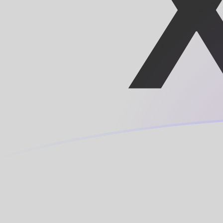
Tassi di cambio da ROL a XOF oggi
Converti Leu rumeno in Franco CFA
Rate information of ROL/XOF
currency pair
Leu rumeno
ROL
Franco CFA
XOF
1
ROL
0,0124958
XOF
5
ROL
0,0624791
XOF
10
ROL
0,124958
XOF
25
ROL
0,312396
XOF
50
ROL
0,624791
XOF
100
ROL
1,24958
XOF
500
ROL
6,24791
XOF
1000
ROL
12,4958
XOF
5000
ROL
62,4791
XOF