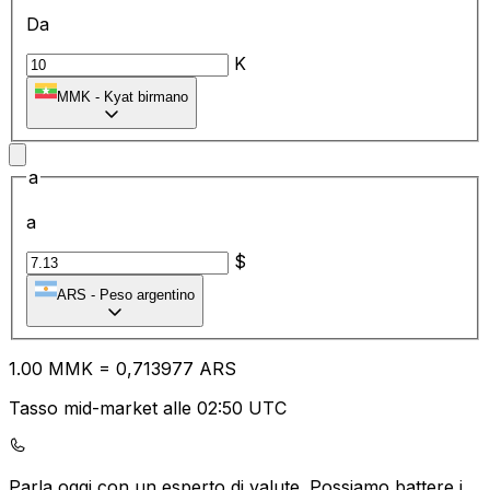
Da
K
MMK
-
Kyat birmano
a
a
$
ARS
-
Peso argentino
1.00
MMK
=
0,
713977
ARS
Tasso mid-market alle 02:50 UTC
Parla oggi con un esperto di valute.
Possiamo battere i