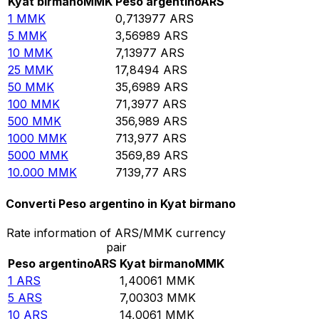
Kyat birmano
MMK
Peso argentino
ARS
1
MMK
0,713977
ARS
5
MMK
3,56989
ARS
10
MMK
7,13977
ARS
25
MMK
17,8494
ARS
50
MMK
35,6989
ARS
100
MMK
71,3977
ARS
500
MMK
356,989
ARS
1000
MMK
713,977
ARS
5000
MMK
3569,89
ARS
10.000
MMK
7139,77
ARS
Converti Peso argentino in Kyat birmano
Rate information of ARS/MMK currency
pair
Peso argentino
ARS
Kyat birmano
MMK
1
ARS
1,40061
MMK
5
ARS
7,00303
MMK
10
ARS
14,0061
MMK