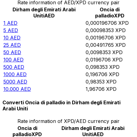
Rate information of AED/XPD currency pair
Dirham degli Emirati Arabi
Oncia di
Uniti
AED
palladio
XPD
1
AED
0,000196706
XPD
5
AED
0,00098353
XPD
10
AED
0,00196706
XPD
25
AED
0,00491765
XPD
50
AED
0,0098353
XPD
100
AED
0,0196706
XPD
500
AED
0,098353
XPD
1000
AED
0,196706
XPD
5000
AED
0,98353
XPD
10.000
AED
1,96706
XPD
Converti Oncia di palladio in Dirham degli Emirati
Arabi Uniti
Rate information of XPD/AED currency pair
Oncia di
Dirham degli Emirati Arabi
palladio
XPD
Uniti
AED