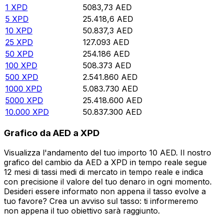
1
XPD
5083,73
AED
5
XPD
25.418,6
AED
10
XPD
50.837,3
AED
25
XPD
127.093
AED
50
XPD
254.186
AED
100
XPD
508.373
AED
500
XPD
2.541.860
AED
1000
XPD
5.083.730
AED
5000
XPD
25.418.600
AED
10.000
XPD
50.837.300
AED
Grafico da AED a XPD
Visualizza l'andamento del tuo importo 10 AED. Il nostro
grafico del cambio da AED a XPD in tempo reale segue
12 mesi di tassi medi di mercato in tempo reale e indica
con precisione il valore del tuo denaro in ogni momento.
Desideri essere informato non appena il tasso evolve a
tuo favore? Crea un avviso sul tasso: ti informeremo
non appena il tuo obiettivo sarà raggiunto.