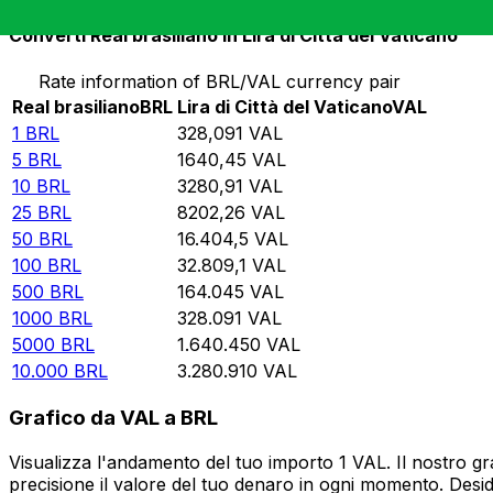
Converti Real brasiliano in Lira di Città del Vaticano
Rate information of BRL/VAL currency pair
Real brasiliano
BRL
Lira di Città del Vaticano
VAL
1
BRL
328,091
VAL
5
BRL
1640,45
VAL
10
BRL
3280,91
VAL
25
BRL
8202,26
VAL
50
BRL
16.404,5
VAL
100
BRL
32.809,1
VAL
500
BRL
164.045
VAL
1000
BRL
328.091
VAL
5000
BRL
1.640.450
VAL
10.000
BRL
3.280.910
VAL
Grafico da VAL a BRL
Visualizza l'andamento del tuo importo 1 VAL. Il nostro g
precisione il valore del tuo denaro in ogni momento. Desi