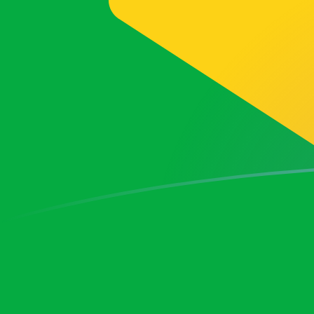
Tassi di cambio da VAL a BRL oggi
Converti Lira di Città del Vaticano in Real brasiliano
Rate information of VAL/BRL currency pair
Lira di Città del Vaticano
VAL
Real brasiliano
BRL
1
VAL
0,00304794
BRL
5
VAL
0,0152397
BRL
10
VAL
0,0304794
BRL
25
VAL
0,0761985
BRL
50
VAL
0,152397
BRL
100
VAL
0,304794
BRL
500
VAL
1,52397
BRL
1000
VAL
3,04794
BRL
5000
VAL
15,2397
BRL
10.000
VAL
30,4794
BRL