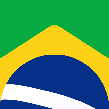
si dei concorrenti.
i mercato. Tale conversione ha uno scopo puramente informat