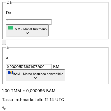
Da
Da
TMM
-
Manat turkmeno
a
a
KM
BAM
-
Marco bosniaco convertibile
1.00
TMM
=
0,
000096
BAM
Tasso mid-market alle 12:14 UTC