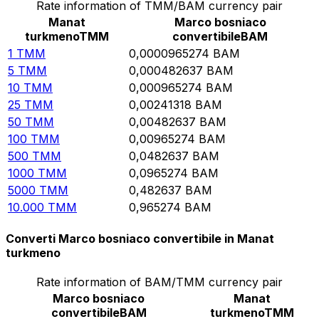
Rate information of TMM/BAM currency pair
Manat
Marco bosniaco
turkmeno
TMM
convertibile
BAM
1
TMM
0,0000965274
BAM
5
TMM
0,000482637
BAM
10
TMM
0,000965274
BAM
25
TMM
0,00241318
BAM
50
TMM
0,00482637
BAM
100
TMM
0,00965274
BAM
500
TMM
0,0482637
BAM
1000
TMM
0,0965274
BAM
5000
TMM
0,482637
BAM
10.000
TMM
0,965274
BAM
Converti Marco bosniaco convertibile in Manat
turkmeno
Rate information of BAM/TMM currency pair
Marco bosniaco
Manat
convertibile
BAM
turkmeno
TMM