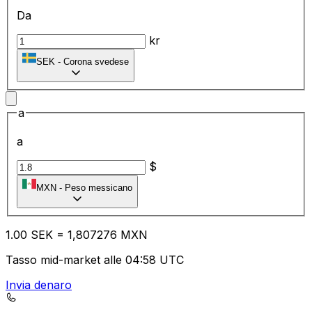
Da
kr
SEK
-
Corona svedese
a
a
$
MXN
-
Peso messicano
1.00
SEK
=
1,
807276
MXN
Tasso mid-market alle 04:58 UTC
Invia denaro