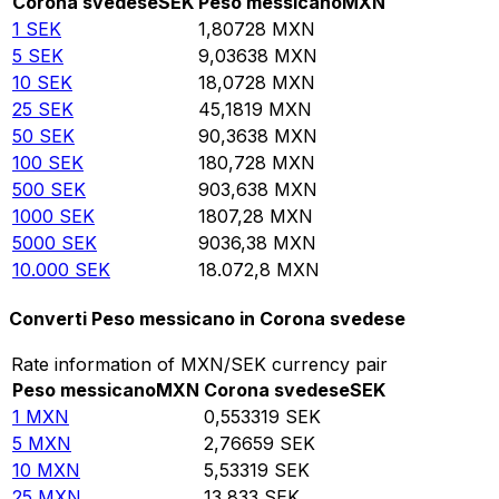
Corona svedese
SEK
Peso messicano
MXN
1
SEK
1,80728
MXN
5
SEK
9,03638
MXN
10
SEK
18,0728
MXN
25
SEK
45,1819
MXN
50
SEK
90,3638
MXN
100
SEK
180,728
MXN
500
SEK
903,638
MXN
1000
SEK
1807,28
MXN
5000
SEK
9036,38
MXN
10.000
SEK
18.072,8
MXN
Converti Peso messicano in Corona svedese
Rate information of MXN/SEK currency pair
Peso messicano
MXN
Corona svedese
SEK
1
MXN
0,553319
SEK
5
MXN
2,76659
SEK
10
MXN
5,53319
SEK
25
MXN
13,833
SEK