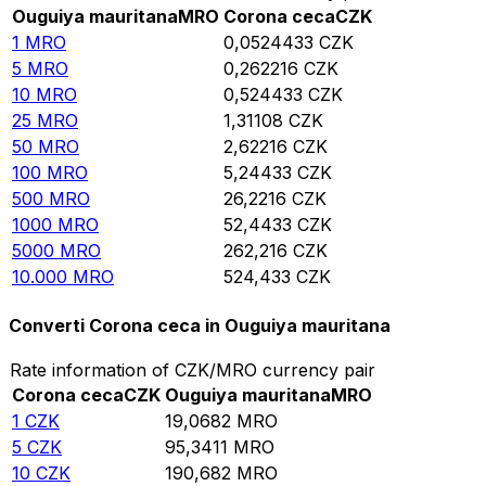
Ouguiya mauritana
MRO
Corona ceca
CZK
1
MRO
0,0524433
CZK
5
MRO
0,262216
CZK
10
MRO
0,524433
CZK
25
MRO
1,31108
CZK
50
MRO
2,62216
CZK
100
MRO
5,24433
CZK
500
MRO
26,2216
CZK
1000
MRO
52,4433
CZK
5000
MRO
262,216
CZK
10.000
MRO
524,433
CZK
Converti Corona ceca in Ouguiya mauritana
Rate information of CZK/MRO currency pair
Corona ceca
CZK
Ouguiya mauritana
MRO
1
CZK
19,0682
MRO
5
CZK
95,3411
MRO
10
CZK
190,682
MRO