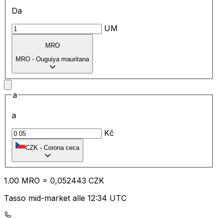
Da
UM
MRO
MRO
-
Ouguiya mauritana
a
a
Kč
CZK
-
Corona ceca
1.00
MRO
=
0,
052443
CZK
Tasso mid-market alle 12:34 UTC