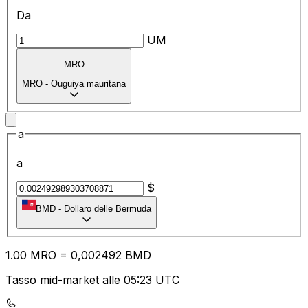
Da
UM
MRO
MRO
-
Ouguiya mauritana
a
a
$
BMD
-
Dollaro delle Bermuda
1.00
MRO
=
0,
002492
BMD
Tasso mid-market alle 05:23 UTC