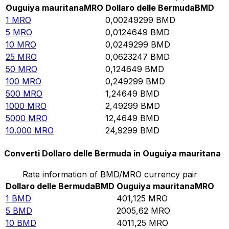
Ouguiya mauritana
MRO
Dollaro delle Bermuda
BMD
1
MRO
0,00249299
BMD
5
MRO
0,0124649
BMD
10
MRO
0,0249299
BMD
25
MRO
0,0623247
BMD
50
MRO
0,124649
BMD
100
MRO
0,249299
BMD
500
MRO
1,24649
BMD
1000
MRO
2,49299
BMD
5000
MRO
12,4649
BMD
10.000
MRO
24,9299
BMD
Converti Dollaro delle Bermuda in Ouguiya mauritana
Rate information of BMD/MRO currency pair
Dollaro delle Bermuda
BMD
Ouguiya mauritana
MRO
1
BMD
401,125
MRO
5
BMD
2005,62
MRO
10
BMD
4011,25
MRO