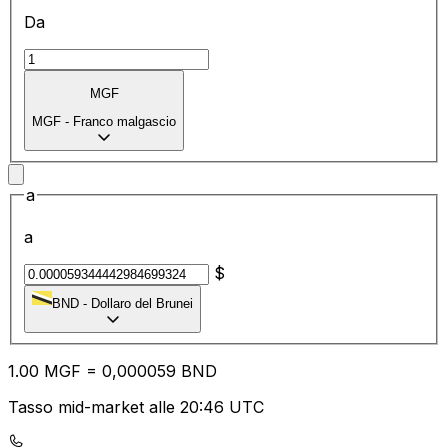
Da
MGF
MGF
-
Franco malgascio
a
a
$
BND
-
Dollaro del Brunei
1.00
MGF
=
0,
000059
BND
Tasso mid-market alle 20:46 UTC