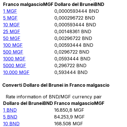
Franco malgascio
MGF
Dollaro del Brunei
BND
1
MGF
0,0000593444
BND
5
MGF
0,000296722
BND
10
MGF
0,000593444
BND
25
MGF
0,00148361
BND
50
MGF
0,00296722
BND
100
MGF
0,00593444
BND
500
MGF
0,0296722
BND
1000
MGF
0,0593444
BND
5000
MGF
0,296722
BND
10.000
MGF
0,593444
BND
Converti Dollaro del Brunei in Franco malgascio
Rate information of BND/MGF currency pair
Dollaro del Brunei
BND
Franco malgascio
MGF
1
BND
16.850,8
MGF
5
BND
84.253,9
MGF
10
BND
168.508
MGF