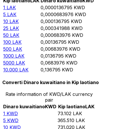
Kip laotiano
LAK
Dinaro kuwaitiano
KWD
1
LAK
0,0000136795
KWD
5
LAK
0,0000683976
KWD
10
LAK
0,000136795
KWD
25
LAK
0,000341988
KWD
50
LAK
0,000683976
KWD
100
LAK
0,00136795
KWD
500
LAK
0,00683976
KWD
1000
LAK
0,0136795
KWD
5000
LAK
0,0683976
KWD
10.000
LAK
0,136795
KWD
Converti Dinaro kuwaitiano in Kip laotiano
Rate information of KWD/LAK currency
pair
Dinaro kuwaitiano
KWD
Kip laotiano
LAK
1
KWD
73.102
LAK
5
KWD
365.510
LAK
10
KWD
731.020
LAK