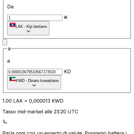
Da
₭
LAK
-
Kip laotiano
a
a
KD
KWD
-
Dinaro kuwaitiano
1.00
LAK
=
0,
000013
KWD
Tasso mid-market alle 23:20 UTC
Parla oggi con un esperto di valute.
Possiamo battere i