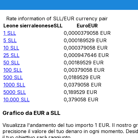
Converti Leone sierraleonese in Euro
Rate information of SLL/EUR currency pair
Leone sierraleonese
SLL
Euro
EUR
1
SLL
0,0000379058
EUR
5
SLL
0,000189529
EUR
10
SLL
0,000379058
EUR
25
SLL
0,000947646
EUR
50
SLL
0,00189529
EUR
100
SLL
0,00379058
EUR
500
SLL
0,0189529
EUR
1000
SLL
0,0379058
EUR
5000
SLL
0,189529
EUR
10.000
SLL
0,379058
EUR
Grafico da EUR a SLL
Visualizza l'andamento del tuo importo 1 EUR. Il nostro g
precisione il valore del tuo denaro in ogni momento. Desi
il tuo obiettivo sarà raggiunto.