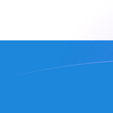
Tassi di cambio da EUR a SLL oggi
Converti Euro in Leone sierraleonese
Rate information of EUR/SLL
currency pair
Euro
EUR
Leone sierraleonese
SLL
1
EUR
26.381,2
SLL
5
EUR
131.906
SLL
10
EUR
263.812
SLL
25
EUR
659.529
SLL
50
EUR
1.319.060
SLL
100
EUR
2.638.120
SLL
500
EUR
13.190.600
SLL
1000
EUR
26.381.200
SLL
5000
EUR
131.906.000
SLL
10.000
EUR
263.812.000
SLL