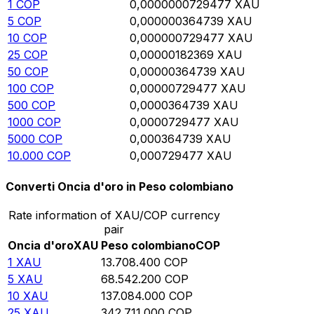
1
COP
0,0000000729477
XAU
5
COP
0,000000364739
XAU
10
COP
0,000000729477
XAU
25
COP
0,00000182369
XAU
50
COP
0,00000364739
XAU
100
COP
0,00000729477
XAU
500
COP
0,0000364739
XAU
1000
COP
0,0000729477
XAU
5000
COP
0,000364739
XAU
10.000
COP
0,000729477
XAU
Converti Oncia d'oro in Peso colombiano
Rate information of XAU/COP currency
pair
Oncia d'oro
XAU
Peso colombiano
COP
1
XAU
13.708.400
COP
5
XAU
68.542.200
COP
10
XAU
137.084.000
COP
25
XAU
342.711.000
COP