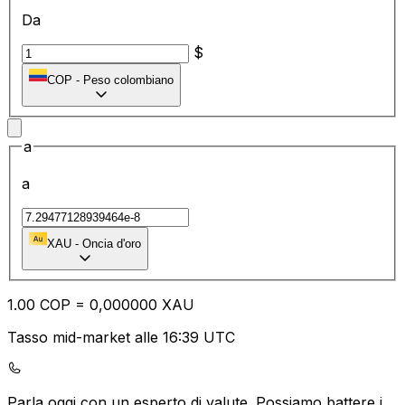
Da
$
COP
-
Peso colombiano
a
a
XAU
-
Oncia d'oro
1.00
COP
=
0,
000000
XAU
Tasso mid-market alle 16:39 UTC
Parla oggi con un esperto di valute.
Possiamo battere i