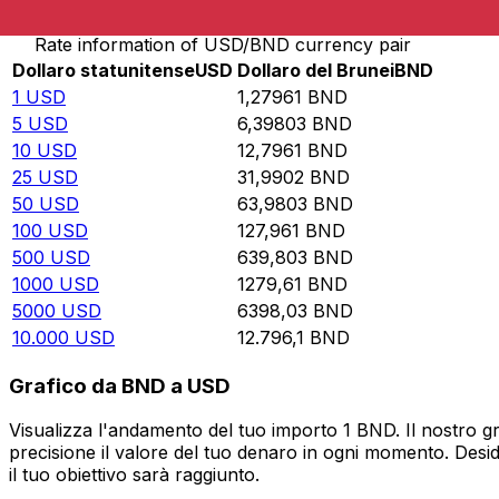
Rate information of USD/BND currency pair
Dollaro statunitense
USD
Dollaro del Brunei
BND
1
USD
1,27961
BND
5
USD
6,39803
BND
10
USD
12,7961
BND
25
USD
31,9902
BND
50
USD
63,9803
BND
100
USD
127,961
BND
500
USD
639,803
BND
1000
USD
1279,61
BND
5000
USD
6398,03
BND
10.000
USD
12.796,1
BND
Grafico da BND a USD
Visualizza l'andamento del tuo importo 1 BND. Il nostro g
precisione il valore del tuo denaro in ogni momento. Desi
il tuo obiettivo sarà raggiunto.