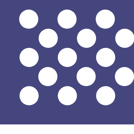
$
USD
-
Dollaro statunitense
1.00
BND
=
0,
781490
USD
Tasso mid-market alle 15:46 UTC
Parla oggi con un esperto di valute.
Possiamo battere i tas
Prenota una chiamata
Per il nostro convertitore utilizziamo il tasso medio d
denaro.
Verifica i tassi di cambio per i trasferimenti.
Sapevi che puoi inviare denaro all'estero con Xe?
Registrati oggi