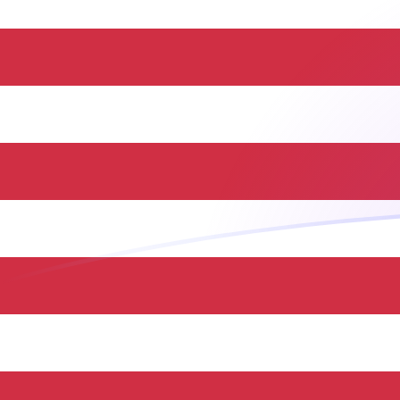
Tassi di cambio da BND a USD oggi
Converti Dollaro del Brunei in Dollaro statunitense
Rate information of BND/USD currency pair
Dollaro del Brunei
BND
Dollaro statunitense
USD
1
BND
0,78149
USD
5
BND
3,90745
USD
10
BND
7,8149
USD
25
BND
19,5373
USD
50
BND
39,0745
USD
100
BND
78,149
USD
500
BND
390,745
USD
1000
BND
781,49
USD
5000
BND
3907,45
USD
10.000
BND
7814,9
USD
Converti Dollaro statunitense in Dollaro del Brunei