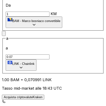
Da
KM
BAM
-
Marco bosniaco convertibile
a
a
LINK
-
Chainlink
1.00
BAM
=
0,
070991
LINK
Tasso mid-market alle 18:43 UTC
Acquista criptovaluteKraken