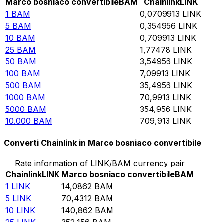
Marco bosniaco convertibile
BAM
Chainlink
LINK
1
BAM
0,0709913
LINK
5
BAM
0,354956
LINK
10
BAM
0,709913
LINK
25
BAM
1,77478
LINK
50
BAM
3,54956
LINK
100
BAM
7,09913
LINK
500
BAM
35,4956
LINK
1000
BAM
70,9913
LINK
5000
BAM
354,956
LINK
10.000
BAM
709,913
LINK
Converti Chainlink in Marco bosniaco convertibile
Rate information of LINK/BAM currency pair
Chainlink
LINK
Marco bosniaco convertibile
BAM
1
LINK
14,0862
BAM
5
LINK
70,4312
BAM
10
LINK
140,862
BAM