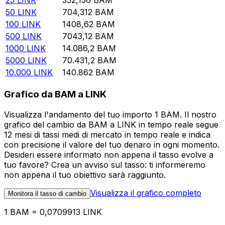
25
LINK
352,156
BAM
50
LINK
704,312
BAM
100
LINK
1408,62
BAM
500
LINK
7043,12
BAM
1000
LINK
14.086,2
BAM
5000
LINK
70.431,2
BAM
10.000
LINK
140.862
BAM
Grafico da BAM a LINK
Visualizza l'andamento del tuo importo 1 BAM. Il nostro
grafico del cambio da BAM a LINK in tempo reale segue
12 mesi di tassi medi di mercato in tempo reale e indica
con precisione il valore del tuo denaro in ogni momento.
Desideri essere informato non appena il tasso evolve a
tuo favore? Crea un avviso sul tasso: ti informeremo
non appena il tuo obiettivo sarà raggiunto.
Visualizza il grafico completo
Monitora il tasso di cambio
1 BAM = 0,0709913 LINK