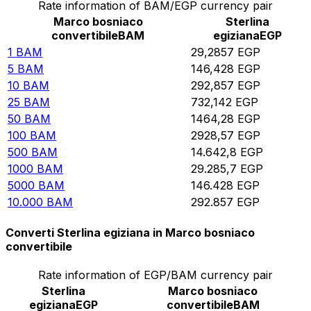
Rate information of BAM/EGP currency pair
Marco bosniaco
Sterlina
convertibile
BAM
egiziana
EGP
1
BAM
29,2857
EGP
5
BAM
146,428
EGP
10
BAM
292,857
EGP
25
BAM
732,142
EGP
50
BAM
1464,28
EGP
100
BAM
2928,57
EGP
500
BAM
14.642,8
EGP
1000
BAM
29.285,7
EGP
5000
BAM
146.428
EGP
10.000
BAM
292.857
EGP
Converti Sterlina egiziana in Marco bosniaco
convertibile
Rate information of EGP/BAM currency pair
Sterlina
Marco bosniaco
egiziana
EGP
convertibile
BAM