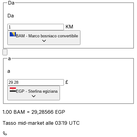
Da
Da
KM
BAM
-
Marco bosniaco convertibile
a
a
£
EGP
-
Sterlina egiziana
1.00
BAM
=
29
,28566
EGP
Tasso mid-market alle 03:19 UTC