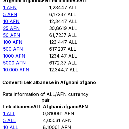
Afghani afgano
AFN
Lek albanese
ALL
1
AFN
1,23447
ALL
5
AFN
6,17237
ALL
10
AFN
12,3447
ALL
25
AFN
30,8619
ALL
50
AFN
61,7237
ALL
100
AFN
123,447
ALL
500
AFN
617,237
ALL
1000
AFN
1234,47
ALL
5000
AFN
6172,37
ALL
10.000
AFN
12.344,7
ALL
Converti Lek albanese in Afghani afgano
Rate information of ALL/AFN currency
pair
Lek albanese
ALL
Afghani afgano
AFN
1
ALL
0,810061
AFN
5
ALL
4,05031
AFN
10
ALL
8,10061
AFN