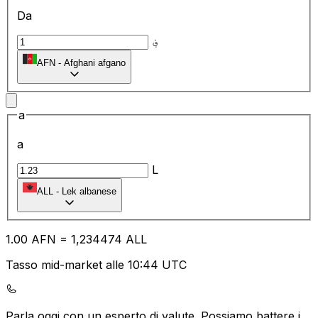
Da
؋
AFN
-
Afghani afgano
a
a
L
ALL
-
Lek albanese
1.00
AFN
=
1,
234474
ALL
Tasso mid-market alle 10:44 UTC
Parla oggi con un esperto di valute.
Possiamo battere i