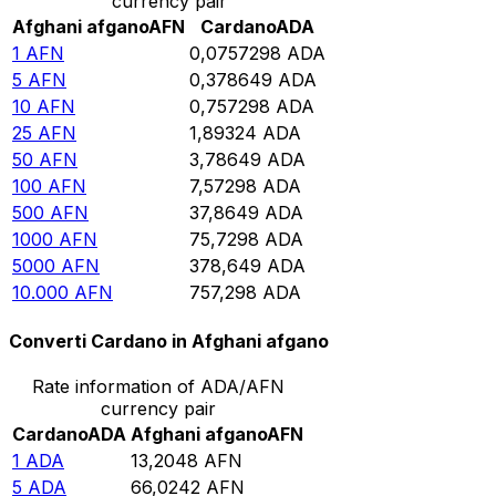
currency pair
Afghani afgano
AFN
Cardano
ADA
1
AFN
0,0757298
ADA
5
AFN
0,378649
ADA
10
AFN
0,757298
ADA
25
AFN
1,89324
ADA
50
AFN
3,78649
ADA
100
AFN
7,57298
ADA
500
AFN
37,8649
ADA
1000
AFN
75,7298
ADA
5000
AFN
378,649
ADA
10.000
AFN
757,298
ADA
Converti Cardano in Afghani afgano
Rate information of ADA/AFN
currency pair
Cardano
ADA
Afghani afgano
AFN
1
ADA
13,2048
AFN
5
ADA
66,0242
AFN