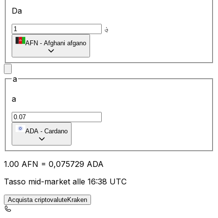
Da
؋
AFN
-
Afghani afgano
a
a
ADA
-
Cardano
1.00
AFN
=
0,
075729
ADA
Tasso mid-market alle 16:38 UTC
Acquista criptovaluteKraken