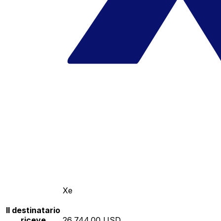
Xe
Il destinatario
riceve
26,744.00 USD