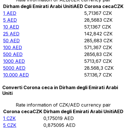
Dirham degli Emirati Arabi Uniti
AED
Corona ceca
CZK
1
AED
5,71367
CZK
5
AED
28,5683
CZK
10
AED
57,1367
CZK
25
AED
142,842
CZK
50
AED
285,683
CZK
100
AED
571,367
CZK
500
AED
2856,83
CZK
1000
AED
5713,67
CZK
5000
AED
28.568,3
CZK
10.000
AED
57.136,7
CZK
Converti Corona ceca in Dirham degli Emirati Arabi
Uniti
Rate information of CZK/AED currency pair
Corona ceca
CZK
Dirham degli Emirati Arabi Uniti
AED
1
CZK
0,175019
AED
5
CZK
0,875095
AED