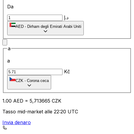
Da
د.إ
AED
-
Dirham degli Emirati Arabi Uniti
a
a
Kč
CZK
-
Corona ceca
1.00
AED
=
5,
713665
CZK
Tasso mid-market alle 22:20 UTC
Invia denaro