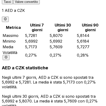
Tassi
Valore convertito
1 AED a CZK
Ultimi 7
Ultimi 30
Ultimi 90
Metrica
giorni
giorni
giorni
Massimo
5,7281
5,8070
5,8144
Minimo
5,6992
5,6992
5,6184
Media
5,7173
5,7609
5,7277
Volatilità
0,27%
0,27%
0,28%
AED a CZK statistiche
Negli ultimi 7 giorni, AED a CZK si sono spostati tra
5,6992 e 5,7281. La media è stata 5,7173 con 0,27%
volatilità.
Negli ultimi 30 giorni, AED a CZK si sono spostati tra
5,6992 e 5,8070. La media è stata 5,7609 con 0,27%
volatilità.