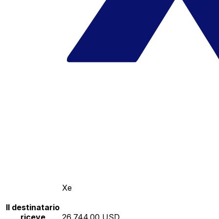
Xe
Il destinatario
riceve
26,744.00 USD