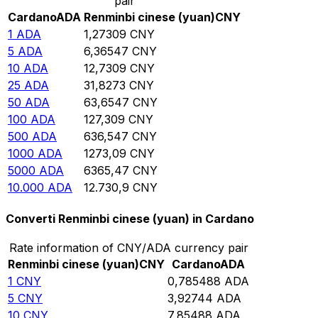
pair
Cardano
ADA
Renminbi cinese (yuan)
CNY
1
ADA
1,27309
CNY
5
ADA
6,36547
CNY
10
ADA
12,7309
CNY
25
ADA
31,8273
CNY
50
ADA
63,6547
CNY
100
ADA
127,309
CNY
500
ADA
636,547
CNY
1000
ADA
1273,09
CNY
5000
ADA
6365,47
CNY
10.000
ADA
12.730,9
CNY
Converti Renminbi cinese (yuan) in Cardano
Rate information of CNY/ADA currency pair
Renminbi cinese (yuan)
CNY
Cardano
ADA
1
CNY
0,785488
ADA
5
CNY
3,92744
ADA
10
CNY
7,85488
ADA