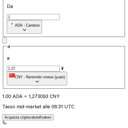
Da
ADA
-
Cardano
a
a
¥
CNY
-
Renminbi cinese (yuan)
1.00
ADA
=
1,
273093
CNY
Tasso mid-market alle 06:31 UTC
Acquista criptovaluteKraken