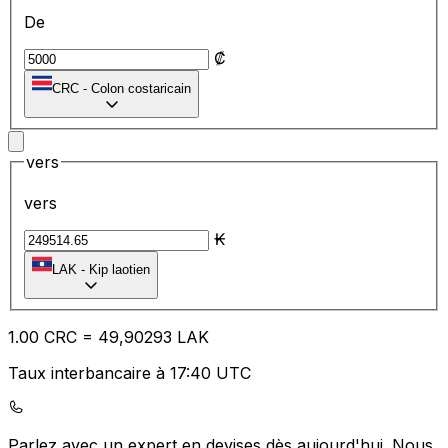
De
₡
CRC
-
Colon costaricain
vers
vers
₭
LAK
-
Kip laotien
1.00
CRC
=
49
,90293
LAK
Taux interbancaire à 17:40 UTC
Parlez avec un expert en devises dès aujourd'hui.
Nous