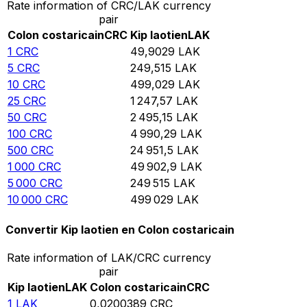
Rate information of CRC/LAK currency
pair
Colon costaricain
CRC
Kip laotien
LAK
1
CRC
49,9029
LAK
5
CRC
249,515
LAK
10
CRC
499,029
LAK
25
CRC
1 247,57
LAK
50
CRC
2 495,15
LAK
100
CRC
4 990,29
LAK
500
CRC
24 951,5
LAK
1 000
CRC
49 902,9
LAK
5 000
CRC
249 515
LAK
10 000
CRC
499 029
LAK
Convertir Kip laotien en Colon costaricain
Rate information of LAK/CRC currency
pair
Kip laotien
LAK
Colon costaricain
CRC
1
LAK
0,0200389
CRC