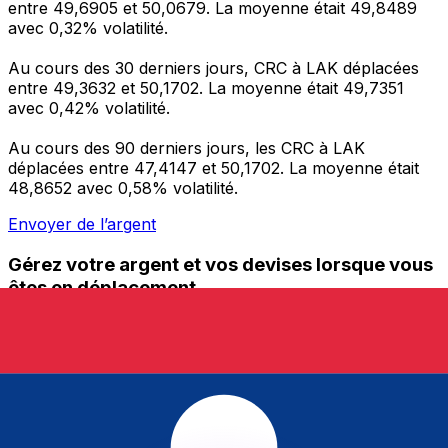
entre 49,6905 et 50,0679. La moyenne était 49,8489
avec 0,32% volatilité.
Au cours des 30 derniers jours, CRC à LAK déplacées
entre 49,3632 et 50,1702. La moyenne était 49,7351
avec 0,42% volatilité.
Au cours des 90 derniers jours, les CRC à LAK
déplacées entre 47,4147 et 50,1702. La moyenne était
48,8652 avec 0,58% volatilité.
Envoyer de l’argent
Gérez votre argent et vos devises lorsque vous
êtes en déplacement
L'application Xe réunit toutes les fonctionnalités
nécessaires pour vos transferts d'argent internationaux
et la gestion de vos devises. Convertissez des devises,
programmez des alertes de taux et transférez de
l'argent à l'étranger sans frais cachés. Téléchargez
l'application dès aujourd'hui !