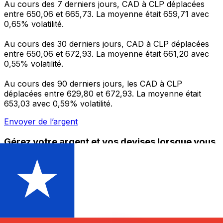
Au cours des 7 derniers jours, CAD à CLP déplacées
entre 650,06 et 665,73. La moyenne était 659,71 avec
0,65% volatilité.
Au cours des 30 derniers jours, CAD à CLP déplacées
entre 650,06 et 672,93. La moyenne était 661,20 avec
0,55% volatilité.
Au cours des 90 derniers jours, les CAD à CLP
déplacées entre 629,80 et 672,93. La moyenne était
653,03 avec 0,59% volatilité.
Envoyer de l’argent
Gérez votre argent et vos devises lorsque vous
êtes en déplacement
L'application Xe réunit toutes les fonctionnalités
nécessaires pour vos transferts d'argent internationaux
et la gestion de vos devises. Convertissez des devises,
programmez des alertes de taux et transférez de
l'argent à l'étranger sans frais cachés. Téléchargez
l'application dès aujourd'hui !