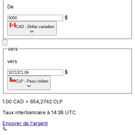
De
$
CAD
-
Dollar canadien
vers
vers
$
CLP
-
Peso chilien
1.00
CAD
=
65
4,2742
CLP
Taux interbancaire à 14:38 UTC
Envoyer de l'argent