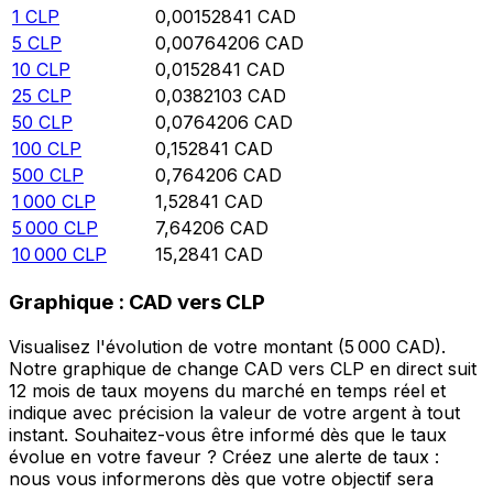
1
CLP
0,00152841
CAD
5
CLP
0,00764206
CAD
10
CLP
0,0152841
CAD
25
CLP
0,0382103
CAD
50
CLP
0,0764206
CAD
100
CLP
0,152841
CAD
500
CLP
0,764206
CAD
1 000
CLP
1,52841
CAD
5 000
CLP
7,64206
CAD
10 000
CLP
15,2841
CAD
Graphique : CAD vers CLP
Visualisez l'évolution de votre montant (5 000 CAD).
Notre graphique de change CAD vers CLP en direct suit
12 mois de taux moyens du marché en temps réel et
indique avec précision la valeur de votre argent à tout
instant. Souhaitez-vous être informé dès que le taux
évolue en votre faveur ? Créez une alerte de taux :
nous vous informerons dès que votre objectif sera