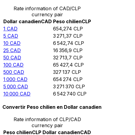
Rate information of CAD/CLP
currency pair
Dollar canadien
CAD
Peso chilien
CLP
1
CAD
654,274
CLP
5
CAD
3 271,37
CLP
10
CAD
6 542,74
CLP
25
CAD
16 356,9
CLP
50
CAD
32 713,7
CLP
100
CAD
65 427,4
CLP
500
CAD
327 137
CLP
1 000
CAD
654 274
CLP
5 000
CAD
3 271 370
CLP
10 000
CAD
6 542 740
CLP
Convertir Peso chilien en Dollar canadien
Rate information of CLP/CAD
currency pair
Peso chilien
CLP
Dollar canadien
CAD