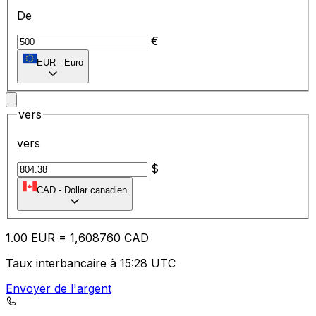
De
€
EUR
-
Euro
vers
vers
$
CAD
-
Dollar canadien
1.00
EUR
=
1,
608760
CAD
Taux interbancaire à 15:28 UTC
Envoyer de l'argent