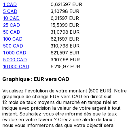
1
CAD
0,621597
EUR
5
CAD
3,10798
EUR
10
CAD
6,21597
EUR
25
CAD
15,5399
EUR
50
CAD
31,0798
EUR
100
CAD
62,1597
EUR
500
CAD
310,798
EUR
1 000
CAD
621,597
EUR
5 000
CAD
3 107,98
EUR
10 000
CAD
6 215,97
EUR
Graphique : EUR vers CAD
Visualisez l'évolution de votre montant (500 EUR). Notre
graphique de change EUR vers CAD en direct suit
12 mois de taux moyens du marché en temps réel et
indique avec précision la valeur de votre argent à tout
instant. Souhaitez-vous être informé dès que le taux
évolue en votre faveur ? Créez une alerte de taux :
nous vous informerons dès que votre objectif sera