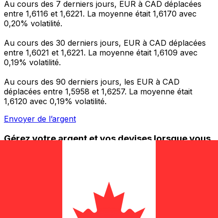
Au cours des 7 derniers jours, EUR à CAD déplacées
entre 1,6116 et 1,6221. La moyenne était 1,6170 avec
0,20% volatilité.
Au cours des 30 derniers jours, EUR à CAD déplacées
entre 1,6021 et 1,6221. La moyenne était 1,6109 avec
0,19% volatilité.
Au cours des 90 derniers jours, les EUR à CAD
déplacées entre 1,5958 et 1,6257. La moyenne était
1,6120 avec 0,19% volatilité.
Envoyer de l’argent
Gérez votre argent et vos devises lorsque vous
êtes en déplacement
L'application Xe réunit toutes les fonctionnalités
nécessaires pour vos transferts d'argent internationaux
et la gestion de vos devises. Convertissez des devises,
programmez des alertes de taux et transférez de
l'argent à l'étranger sans frais cachés. Téléchargez
l'application dès aujourd'hui !