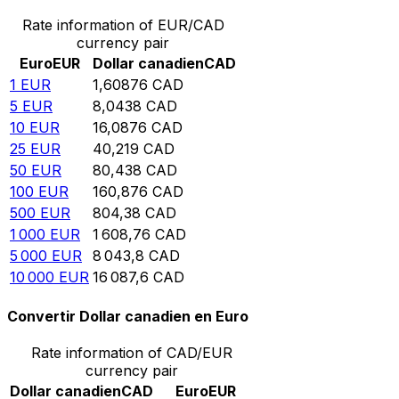
Rate information of EUR/CAD
currency pair
Euro
EUR
Dollar canadien
CAD
1
EUR
1,60876
CAD
5
EUR
8,0438
CAD
10
EUR
16,0876
CAD
25
EUR
40,219
CAD
50
EUR
80,438
CAD
100
EUR
160,876
CAD
500
EUR
804,38
CAD
1 000
EUR
1 608,76
CAD
5 000
EUR
8 043,8
CAD
10 000
EUR
16 087,6
CAD
Convertir Dollar canadien en Euro
Rate information of CAD/EUR
currency pair
Dollar canadien
CAD
Euro
EUR