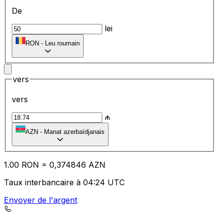
De
lei
RON
-
Leu roumain
vers
vers
₼
AZN
-
Manat azerbaïdjanais
1.00
RON
=
0,
374846
AZN
Taux interbancaire à 04:24 UTC
Envoyer de l'argent