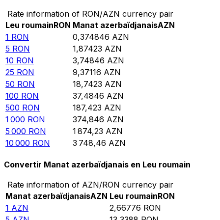
Rate information of RON/AZN currency pair
Leu roumain
RON
Manat azerbaïdjanais
AZN
1
RON
0,374846
AZN
5
RON
1,87423
AZN
10
RON
3,74846
AZN
25
RON
9,37116
AZN
50
RON
18,7423
AZN
100
RON
37,4846
AZN
500
RON
187,423
AZN
1 000
RON
374,846
AZN
5 000
RON
1 874,23
AZN
10 000
RON
3 748,46
AZN
Convertir Manat azerbaïdjanais en Leu roumain
Rate information of AZN/RON currency pair
Manat azerbaïdjanais
AZN
Leu roumain
RON
1
AZN
2,66776
RON
5
AZN
13,3388
RON