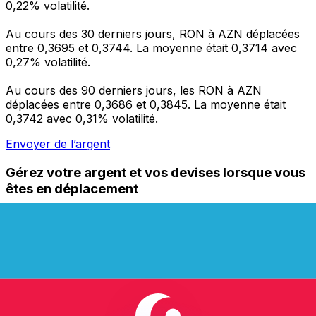
0,22% volatilité.
Au cours des 30 derniers jours, RON à AZN déplacées
entre 0,3695 et 0,3744. La moyenne était 0,3714 avec
0,27% volatilité.
Au cours des 90 derniers jours, les RON à AZN
déplacées entre 0,3686 et 0,3845. La moyenne était
0,3742 avec 0,31% volatilité.
Envoyer de l’argent
Gérez votre argent et vos devises lorsque vous
êtes en déplacement
L'application Xe réunit toutes les fonctionnalités
nécessaires pour vos transferts d'argent internationaux
et la gestion de vos devises. Convertissez des devises,
programmez des alertes de taux et transférez de
l'argent à l'étranger sans frais cachés. Téléchargez
l'application dès aujourd'hui !