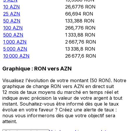
10
AZN
26,6776
RON
25
AZN
66,694
RON
50
AZN
133,388
RON
100
AZN
266,776
RON
500
AZN
1 333,88
RON
1 000
AZN
2 667,76
RON
5 000
AZN
13 338,8
RON
10 000
AZN
26 677,6
RON
Graphique : RON vers AZN
Visualisez l'évolution de votre montant (50 RON). Notre
graphique de change RON vers AZN en direct suit
12 mois de taux moyens du marché en temps réel et
indique avec précision la valeur de votre argent à tout
instant. Souhaitez-vous être informé dès que le taux
évolue en votre faveur ? Créez une alerte de taux :
nous vous informerons dès que votre objectif sera
atteint.