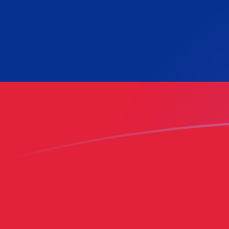
Le taux de change de JPY vers VEF a
Convertir Yen japonais en Bolivar vénézuélien
Rate information of JPY/VEF currency pair
Yen japonais
JPY
Bolivar vénézuélien
VEF
1
JPY
477 616
VEF
5
JPY
2 388 080
VEF
10
JPY
4 776 160
VEF
25
JPY
11 940 400
VEF
50
JPY
23 880 800
VEF
100
JPY
47 761 600
VEF
500
JPY
238 808 000
VEF
1 000
JPY
477 616 000
VEF
5 000
JPY
2 388 080 000
VEF
10 000
JPY
4 776 160 000
VEF
Convertir Bolivar vénézuélien en Yen japonais