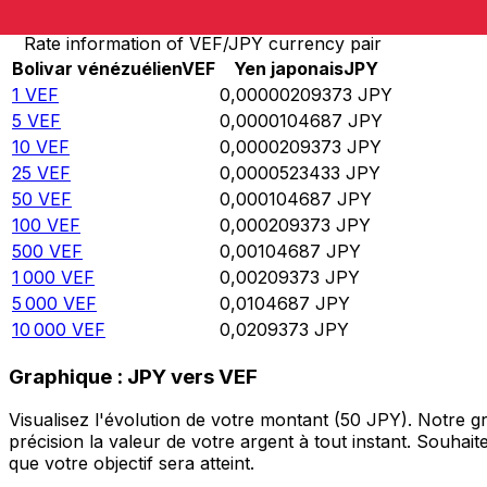
Rate information of VEF/JPY currency pair
Bolivar vénézuélien
VEF
Yen japonais
JPY
1
VEF
0,00000209373
JPY
5
VEF
0,0000104687
JPY
10
VEF
0,0000209373
JPY
25
VEF
0,0000523433
JPY
50
VEF
0,000104687
JPY
100
VEF
0,000209373
JPY
500
VEF
0,00104687
JPY
1 000
VEF
0,00209373
JPY
5 000
VEF
0,0104687
JPY
10 000
VEF
0,0209373
JPY
Graphique : JPY vers VEF
Visualisez l'évolution de votre montant (50 JPY). Notre 
précision la valeur de votre argent à tout instant. Souha
que votre objectif sera atteint.