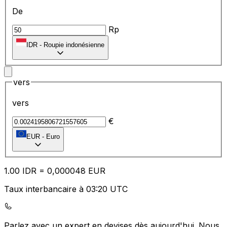
De
Rp
IDR
-
Roupie indonésienne
vers
vers
€
EUR
-
Euro
1.00
IDR
=
0,
000048
EUR
Taux interbancaire à 03:20 UTC
Parlez avec un expert en devises dès aujourd'hui.
Nous