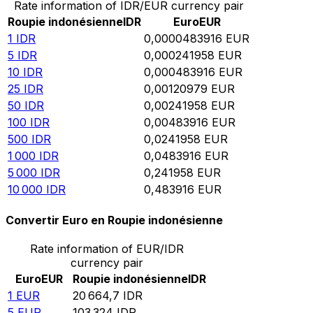
Rate information of IDR/EUR currency pair
Roupie indonésienne
IDR
Euro
EUR
1
IDR
0,0000483916
EUR
5
IDR
0,000241958
EUR
10
IDR
0,000483916
EUR
25
IDR
0,00120979
EUR
50
IDR
0,00241958
EUR
100
IDR
0,00483916
EUR
500
IDR
0,0241958
EUR
1 000
IDR
0,0483916
EUR
5 000
IDR
0,241958
EUR
10 000
IDR
0,483916
EUR
Convertir Euro en Roupie indonésienne
Rate information of EUR/IDR
currency pair
Euro
EUR
Roupie indonésienne
IDR
1
EUR
20 664,7
IDR
5
EUR
103 324
IDR