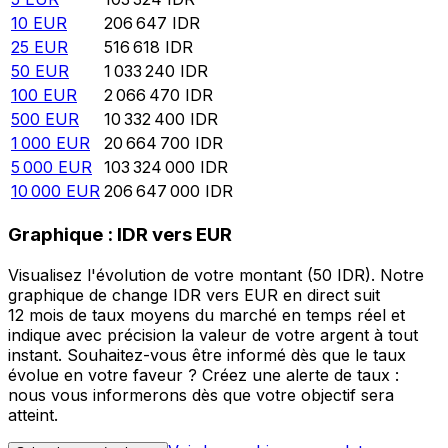
10
EUR
206 647
IDR
25
EUR
516 618
IDR
50
EUR
1 033 240
IDR
100
EUR
2 066 470
IDR
500
EUR
10 332 400
IDR
1 000
EUR
20 664 700
IDR
5 000
EUR
103 324 000
IDR
10 000
EUR
206 647 000
IDR
Graphique : IDR vers EUR
Visualisez l'évolution de votre montant (50 IDR). Notre
graphique de change IDR vers EUR en direct suit
12 mois de taux moyens du marché en temps réel et
indique avec précision la valeur de votre argent à tout
instant. Souhaitez-vous être informé dès que le taux
évolue en votre faveur ? Créez une alerte de taux :
nous vous informerons dès que votre objectif sera
atteint.